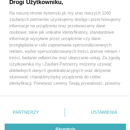
Drogi Użytkowniku,
Na naszej stronie bytomski.pl, my oraz naszych 1160
Wydawca mediów
lokalnych
zaufanych partnerów uzyskujemy dostęp i przechowujemy
informacje na urządzeniu oraz przetwarzamy dane
osobowe, takie jak unikalne identyfikatory, standardowe
informacje wysyłane przez urządzenie czy dane
przeglądania w celu zapewniania spersonalizowanych
2 / 0
reklam, wybór spersonalizowanych treści, pomiar reklam i
Nie zapomnij
treści, badanie odbiorców oraz ulepszanie usług. Za zgodą
zapoznać się z:
polityką prywatności
regulamin korzystania z portali
Użytkownika my i Zaufani Partnerzy możemy używać
Twoje
miasto
Skontakuj się
z nami
dokładnych danych geolokalizacyjnych oraz aktywnie
Piekary Śląskie
Kontakt
skanować charakterystykę urządzenia do celów
Chorzów
Wydawca
identyfikacji. Ponieważ cenimy Twoją prywatność, prosimy
Tarnowskie Góry
Pogoda
Ruda Śląska
Noclegi
o zgodę na korzystanie z tych technologii poprzez
Świętochłowice
Reklama
kliknięcie „Akceptuję”. Zgoda jest dobrowolna i zawsze
Tychy
Redakcja
możesz ją zmienić/wycofać klikając przycisk ustawień
Bytom
Katowice
prywatności znajdujący się w lewym dolnym rogu strony
REKLAMA
PARTNERZY
USTAWIENIA
Gliwice
. Niektóre rodzaje przetwarzania danych nie wymagają
Zabrze
Zagłębie
zgody użytkownika, ale masz prawo sprzeciwić się
takiemu przetwarzaniu. Preferencje będą miały
Akceptuję