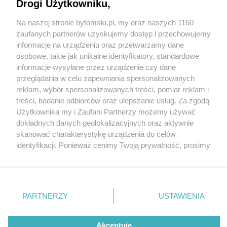
Drogi Użytkowniku,
Na naszej stronie bytomski.pl, my oraz naszych 1160
Wydawca mediów
lokalnych
zaufanych partnerów uzyskujemy dostęp i przechowujemy
informacje na urządzeniu oraz przetwarzamy dane
osobowe, takie jak unikalne identyfikatory, standardowe
informacje wysyłane przez urządzenie czy dane
przeglądania w celu zapewniania spersonalizowanych
4 / 0
reklam, wybór spersonalizowanych treści, pomiar reklam i
Nie zapomnij
treści, badanie odbiorców oraz ulepszanie usług. Za zgodą
zapoznać się z:
polityką prywatności
regulamin korzystania z portali
Użytkownika my i Zaufani Partnerzy możemy używać
Twoje
miasto
Skontakuj się
z nami
dokładnych danych geolokalizacyjnych oraz aktywnie
Piekary Śląskie
Kontakt
skanować charakterystykę urządzenia do celów
Chorzów
Wydawca
identyfikacji. Ponieważ cenimy Twoją prywatność, prosimy
Tarnowskie Góry
Pogoda
Ruda Śląska
Noclegi
o zgodę na korzystanie z tych technologii poprzez
Świętochłowice
Reklama
kliknięcie „Akceptuję”. Zgoda jest dobrowolna i zawsze
Tychy
Redakcja
możesz ją zmienić/wycofać klikając przycisk ustawień
Bytom
Katowice
prywatności znajdujący się w lewym dolnym rogu strony
REKLAMA
PARTNERZY
USTAWIENIA
Gliwice
. Niektóre rodzaje przetwarzania danych nie wymagają
Zabrze
Zagłębie
zgody użytkownika, ale masz prawo sprzeciwić się
takiemu przetwarzaniu. Preferencje będą miały
Akceptuję