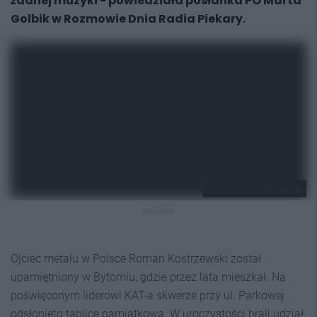
żadnej muzyki - powiedziała posłanka PO Marta
Golbik w Rozmowie Dnia Radia Piekary.
FB/Roman Kostrzewski
REKLAMA
Ojciec metalu w Polsce Roman Kostrzewski został
upamiętniony w Bytomiu, gdzie przez lata mieszkał. Na
poświęconym liderowi KAT-a skwerze przy ul. Parkowej
odsłonięto tablice pamiątkową. W uroczystości brali udział