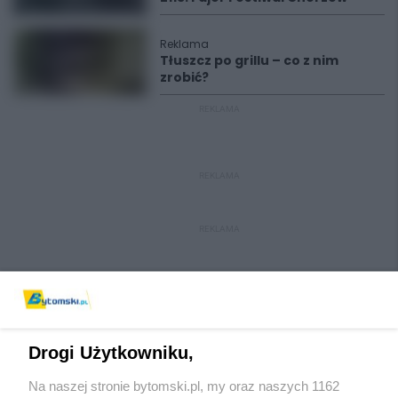
Reklama
Tłuszcz po grillu – co z nim
zrobić?
REKLAMA
REKLAMA
REKLAMA
Drogi Użytkowniku,
Na naszej stronie bytomski.pl, my oraz naszych 1162
Wydawca mediów
lokalnych