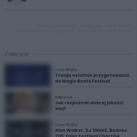
roman kostrzewski,
skwer,
kat,
marta golbik,
skwer kostrzewskiego bytom,
roman kostrzewski bytom,
Polecane
Czas Wolny
Trwają ostatnie przygotowania
do Magic Beats Festival
Reklama
Jak rozpoznać dobrej jakości
olej?
Czas Wolny
Alan Walker, DJ SNAKE, Bedoes
2115: Fajer Festiwal Chorzów