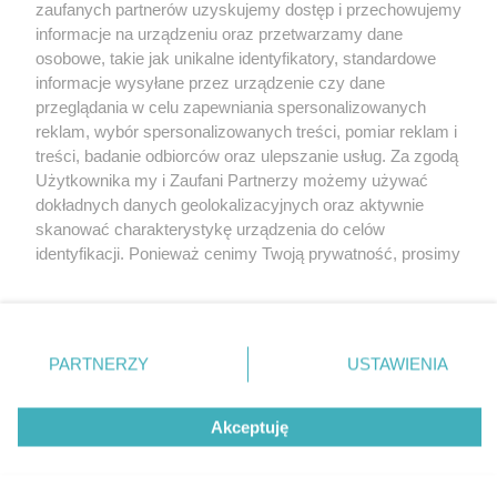
zaufanych partnerów uzyskujemy dostęp i przechowujemy
informacje na urządzeniu oraz przetwarzamy dane
osobowe, takie jak unikalne identyfikatory, standardowe
informacje wysyłane przez urządzenie czy dane
przeglądania w celu zapewniania spersonalizowanych
reklam, wybór spersonalizowanych treści, pomiar reklam i
Nie zapomnij
treści, badanie odbiorców oraz ulepszanie usług. Za zgodą
zapoznać się z:
polityką prywatności
regulamin korzystania z portali
Użytkownika my i Zaufani Partnerzy możemy używać
Twoje
miasto
Skontaktuj się
z nami
dokładnych danych geolokalizacyjnych oraz aktywnie
Piekary Śląskie
Kontakt
skanować charakterystykę urządzenia do celów
Chorzów
Wydawca
identyfikacji. Ponieważ cenimy Twoją prywatność, prosimy
Tarnowskie Góry
Pogoda
Ruda Śląska
Noclegi
o zgodę na korzystanie z tych technologii poprzez
Świętochłowice
Reklama
kliknięcie „Akceptuję”. Zgoda jest dobrowolna i zawsze
Tychy
Redakcja
możesz ją zmienić/wycofać klikając przycisk ustawień
Bytom
Katowice
prywatności znajdujący się w lewym dolnym rogu strony
PARTNERZY
USTAWIENIA
Gliwice
. Niektóre rodzaje przetwarzania danych nie wymagają
Zabrze
Zagłębie
zgody użytkownika, ale masz prawo sprzeciwić się
Akceptuję
takiemu przetwarzaniu. Preferencje będą miały
zastosowania tylko na tej witrynie.
Zapoznaj się z poniższymi informacjami, abyś mógł