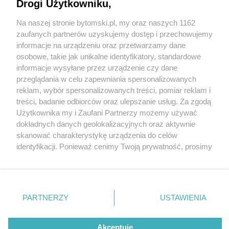
Drogi Użytkowniku,
Kolejne groźne zdarzenie w Bytomiu. Policjanci z
drogówki apelują o ostrożność
Na naszej stronie bytomski.pl, my oraz naszych 1162
Wydawca mediów
lokalnych
zaufanych partnerów uzyskujemy dostęp i przechowujemy
informacje na urządzeniu oraz przetwarzamy dane
osobowe, takie jak unikalne identyfikatory, standardowe
informacje wysyłane przez urządzenie czy dane
przeglądania w celu zapewniania spersonalizowanych
reklam, wybór spersonalizowanych treści, pomiar reklam i
1 / 3
Nie zapomnij
treści, badanie odbiorców oraz ulepszanie usług. Za zgodą
zapoznać się z:
polityką prywatności
regulamin korzystania z portali
Użytkownika my i Zaufani Partnerzy możemy używać
Dachowanie w Bytomiu
Twoje
miasto
Skontakuj się
z nami
dokładnych danych geolokalizacyjnych oraz aktywnie
Piekary Śląskie
Kontakt
skanować charakterystykę urządzenia do celów
Chorzów
Wydawca
identyfikacji. Ponieważ cenimy Twoją prywatność, prosimy
Tarnowskie Góry
Pogoda
Ruda Śląska
Noclegi
o zgodę na korzystanie z tych technologii poprzez
Świętochłowice
Reklama
kliknięcie „Akceptuję”. Zgoda jest dobrowolna i zawsze
Tychy
Redakcja
możesz ją zmienić/wycofać klikając przycisk ustawień
Bytom
Katowice
prywatności znajdujący się w lewym dolnym rogu strony
REKLAMA
PARTNERZY
USTAWIENIA
Gliwice
. Niektóre rodzaje przetwarzania danych nie wymagają
Zabrze
Zagłębie
zgody użytkownika, ale masz prawo sprzeciwić się
takiemu przetwarzaniu. Preferencje będą miały
Akceptuję