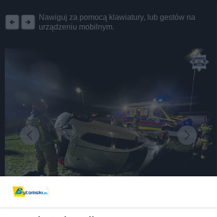
REKLAMA
Nawiguj za pomocą klawiatury, lub gestów na
urządzeniu mobilnym.
fot: KMP w Bytomiu