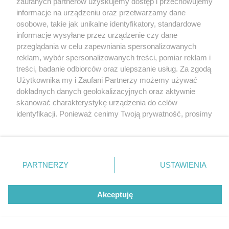
zaufanych partnerów uzyskujemy dostęp i przechowujemy
BPK
Katowice
informacje na urządzeniu oraz przetwarzamy dane
Gliwice
Zabrze
osobowe, takie jak unikalne identyfikatory, standardowe
Zagłębie
informacje wysyłane przez urządzenie czy dane
przeglądania w celu zapewniania spersonalizowanych
1 / 4
reklam, wybór spersonalizowanych treści, pomiar reklam i
treści, badanie odbiorców oraz ulepszanie usług. Za zgodą
Kolejne srodki europejskie
Użytkownika my i Zaufani Partnerzy możemy używać
dokładnych danych geolokalizacyjnych oraz aktywnie
na inwestycje OZE dla BPK
skanować charakterystykę urządzenia do celów
identyfikacji. Ponieważ cenimy Twoją prywatność, prosimy
o zgodę na korzystanie z tych technologii poprzez
kliknięcie „Akceptuję”. Zgoda jest dobrowolna i zawsze
możesz ją zmienić/wycofać klikając przycisk ustawień
prywatności znajdujący się w lewym dolnym rogu strony
REKLAMA
PARTNERZY
USTAWIENIA
. Niektóre rodzaje przetwarzania danych nie wymagają
zgody użytkownika, ale masz prawo sprzeciwić się
takiemu przetwarzaniu. Preferencje będą miały
Akceptuję
zastosowania tylko na tej witrynie.
Zapoznaj się z poniższymi informacjami, abyś mógł