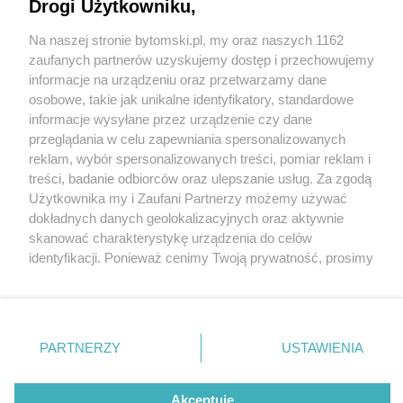
Drogi Użytkowniku,
Na naszej stronie bytomski.pl, my oraz naszych 1162
Wydawca mediów
lokalnych
zaufanych partnerów uzyskujemy dostęp i przechowujemy
informacje na urządzeniu oraz przetwarzamy dane
osobowe, takie jak unikalne identyfikatory, standardowe
informacje wysyłane przez urządzenie czy dane
przeglądania w celu zapewniania spersonalizowanych
4 / 0
reklam, wybór spersonalizowanych treści, pomiar reklam i
Nie zapomnij
treści, badanie odbiorców oraz ulepszanie usług. Za zgodą
zapoznać się z:
polityką prywatności
regulamin korzystania z portali
Użytkownika my i Zaufani Partnerzy możemy używać
Twoje
miasto
Skontakuj się
z nami
dokładnych danych geolokalizacyjnych oraz aktywnie
Piekary Śląskie
Kontakt
skanować charakterystykę urządzenia do celów
Chorzów
Wydawca
identyfikacji. Ponieważ cenimy Twoją prywatność, prosimy
Tarnowskie Góry
Pogoda
Ruda Śląska
Noclegi
o zgodę na korzystanie z tych technologii poprzez
Świętochłowice
Reklama
kliknięcie „Akceptuję”. Zgoda jest dobrowolna i zawsze
Tychy
Redakcja
możesz ją zmienić/wycofać klikając przycisk ustawień
Bytom
Katowice
prywatności znajdujący się w lewym dolnym rogu strony
REKLAMA
PARTNERZY
USTAWIENIA
Gliwice
. Niektóre rodzaje przetwarzania danych nie wymagają
Zabrze
Zagłębie
zgody użytkownika, ale masz prawo sprzeciwić się
takiemu przetwarzaniu. Preferencje będą miały
Akceptuję