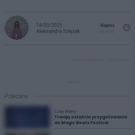
14/03/2025
Napisz
Aleksandra
Szlęzak
do mnie
kmp w bytomiu,
list gończy,
REKLAMA
Polecane
Czas Wolny
Trwają ostatnie przygotowania
do Magic Beats Festival