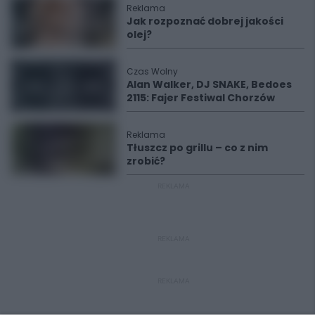
Reklama
Jak rozpoznać dobrej jakości
olej?
Czas Wolny
Alan Walker, DJ SNAKE, Bedoes
2115: Fajer Festiwal Chorzów
Reklama
Tłuszcz po grillu – co z nim
zrobić?
REKLAMA
REKLAMA
REKLAMA