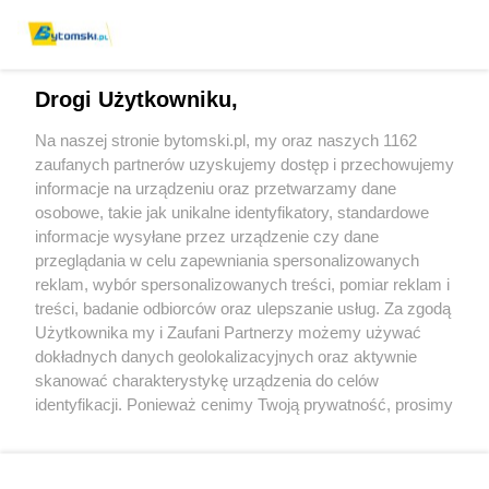
Drogi Użytkowniku,
Na naszej stronie bytomski.pl, my oraz naszych 1162
Wydawca mediów
lokalnych
zaufanych partnerów uzyskujemy dostęp i przechowujemy
informacje na urządzeniu oraz przetwarzamy dane
osobowe, takie jak unikalne identyfikatory, standardowe
informacje wysyłane przez urządzenie czy dane
przeglądania w celu zapewniania spersonalizowanych
reklam, wybór spersonalizowanych treści, pomiar reklam i
Nie zapomnij
treści, badanie odbiorców oraz ulepszanie usług. Za zgodą
zapoznać się z:
polityką prywatności
regulamin korzystania z portali
Użytkownika my i Zaufani Partnerzy możemy używać
Twoje
miasto
Skontaktuj się
z nami
dokładnych danych geolokalizacyjnych oraz aktywnie
Piekary Śląskie
Kontakt
skanować charakterystykę urządzenia do celów
Chorzów
Wydawca
identyfikacji. Ponieważ cenimy Twoją prywatność, prosimy
Tarnowskie Góry
Pogoda
Ruda Śląska
Noclegi
o zgodę na korzystanie z tych technologii poprzez
Świętochłowice
Reklama
kliknięcie „Akceptuję”. Zgoda jest dobrowolna i zawsze
Tychy
Redakcja
możesz ją zmienić/wycofać klikając przycisk ustawień
Bytom