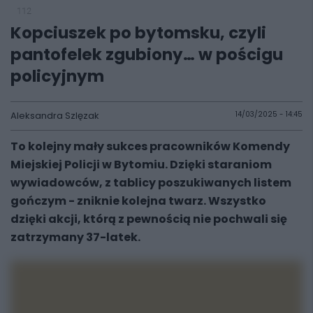
112
Kopciuszek po bytomsku, czyli
pantofelek zgubiony… w pościgu
policyjnym
Aleksandra Szlęzak
14/03/2025 - 14:45
To kolejny mały sukces pracowników Komendy
Miejskiej Policji w Bytomiu. Dzięki staraniom
wywiadowców, z tablicy poszukiwanych listem
gończym - zniknie kolejna twarz. Wszystko
dzięki akcji, którą z pewnością nie pochwali się
zatrzymany 37-latek.