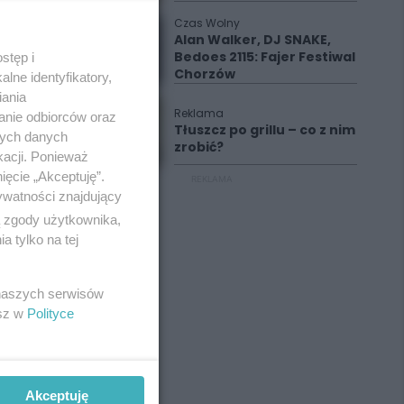
Czas Wolny
Alan Walker, DJ SNAKE,
Bedoes 2115: Fajer Festiwal
stęp i
Chorzów
lne identyfikatory,
iania
Reklama
anie odbiorców oraz
Tłuszcz po grillu – co z nim
nych danych
zrobić?
kacji. Ponieważ
ięcie „Akceptuję”.
REKLAMA
ywatności znajdujący
ą zgody użytkownika,
 tylko na tej
 naszych serwisów
esz w
Polityce
Akceptuję