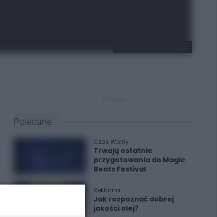
Hubert Klimek / UM Bytom
REKLAMA
Polecane
Czas Wolny
Trwają ostatnie
przygotowania do Magic
Beats Festival
Reklama
Jak rozpoznać dobrej
jakości olej?