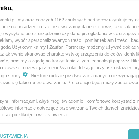
niku,
tomski.pl, my oraz naszych 1162 zaufanych partnerów uzyskujemy do
cje na urządzeniu oraz przetwarzamy dane osobowe, takie jak unika
je wysyłane przez urządzenie czy dane przeglądania w celu zapewn
klam, wybór spersonalizowanych treści, pomiar reklam i treści, bad
 zgodą Użytkownika my i Zaufani Partnerzy możemy używać dokład
az aktywnie skanować charakterystykę urządzenia do celów identyfi
ść, prosimy o zgodę na korzystanie z tych technologii poprzez klikn
a i zawsze możesz ją zmienić/wycofać klikając przycisk ustawień pr
ogu strony
. Niektóre rodzaje przetwarzania danych nie wymagaj
iwić się takiemu przetwarzaniu. Preferencje będą miały zastosowania
szymi informacjami, abyś mógł świadomie i komfortowo korzystać z
gółowe informacje dotyczące przetwarzania Twoich danych znajdzi
s
oraz po kliknięciu w „Ustawienia”.
USTAWIENIA