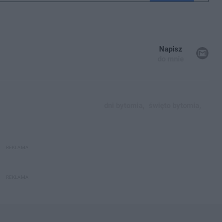
Napisz
do mnie
dni bytomia,
święto bytomia,
REKLAMA
REKLAMA