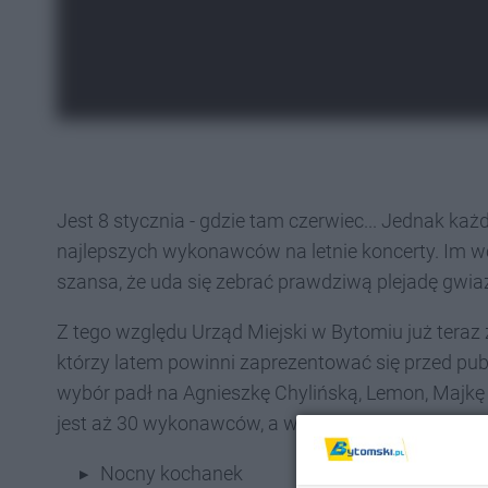
Jest 8 stycznia - gdzie tam czerwiec... Jednak k
najlepszych wykonawców na letnie koncerty. Im w
szansa, że uda się zebrać prawdziwą plejadę gwia
Z tego względu Urząd Miejski w Bytomiu już teraz
którzy latem powinni zaprezentować się przed pub
wybór padł na Agnieszkę Chylińską, Lemon, Majk
jest aż 30 wykonawców, a wśród nich:
Nocny kochanek