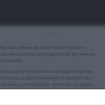
REKLAMA
ażdego roku odbywa się walka między miastami o
cześniej rozpocznie się przygotowania, tym większa
zd na scenie.
 zwraca się do mieszkańców o wskazanie artystów,
licznością na placu Sobieskiego. W ubiegłym roku
ę Jeżowską, czy Pokahontaz. W tym roku do wyboru