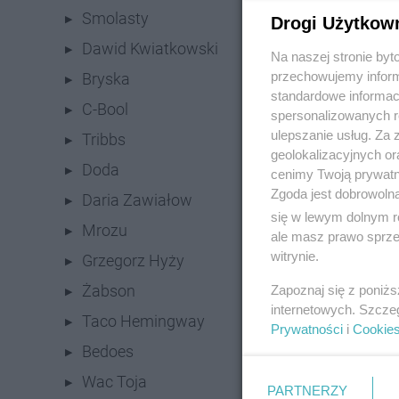
Smolasty
Drogi Użytkow
Dawid Kwiatkowski
Na naszej stronie by
przechowujemy informa
Bryska
standardowe informac
C-Bool
spersonalizowanych re
ulepszanie usług. Za
Tribbs
geolokalizacyjnych or
Doda
cenimy Twoją prywatno
Zgoda jest dobrowoln
Daria Zawiałow
się w lewym dolnym r
Mrozu
ale masz prawo sprzec
witrynie.
Grzegorz Hyży
Żabson
Zapoznaj się z poniż
internetowych. Szcze
Taco Hemingway
Prywatności
i
Cookie
Bedoes
Wac Toja
PARTNERZY