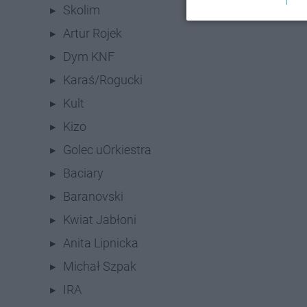
Skolim
Artur Rojek
Dym KNF
Karaś/Rogucki
Kult
Kizo
Golec uOrkiestra
Baciary
Baranovski
Kwiat Jabłoni
Anita Lipnicka
Michał Szpak
IRA