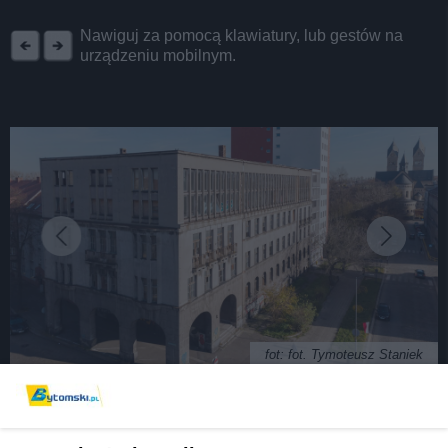
REKLAMA
Nawiguj za pomocą klawiatury, lub gestów na
urządzeniu mobilnym.
fot: fot. Tymoteusz Staniek
Lofty w Domu Partii? Legendarny budynek w