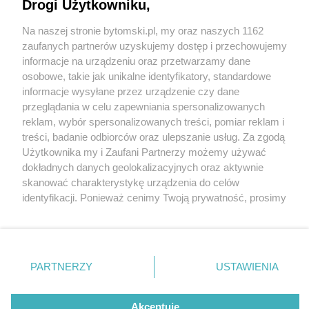
Bytomiu będzie miał nowego właściciela?
Drogi Użytkowniku,
Wołosz: ,,Jest światełko w tunelu"
Na naszej stronie bytomski.pl, my oraz naszych 1162
Wydawca mediów
lokalnych
zaufanych partnerów uzyskujemy dostęp i przechowujemy
1 / 8
informacje na urządzeniu oraz przetwarzamy dane
Gmach znajduje się w
osobowe, takie jak unikalne identyfikatory, standardowe
informacje wysyłane przez urządzenie czy dane
północnej części
przeglądania w celu zapewniania spersonalizowanych
reklam, wybór spersonalizowanych treści, pomiar reklam i
Śródmieścia
Nie zapomnij
treści, badanie odbiorców oraz ulepszanie usług. Za zgodą
zapoznać się z:
polityką prywatności
regulamin korzystania z portali
Użytkownika my i Zaufani Partnerzy możemy używać
Twoje
miasto
Skontakuj się
z nami
dokładnych danych geolokalizacyjnych oraz aktywnie
W bezpośrednim sąsiedztwie dawnego komitetu
Piekary Śląskie
Kontakt
skanować charakterystykę urządzenia do celów
Chorzów
Wydawca
znajduje się m.in. Bytomskie Centrum Kultury, II Liceum
identyfikacji. Ponieważ cenimy Twoją prywatność, prosimy
Tarnowskie Góry
Pogoda
Ruda Śląska
Noclegi
o zgodę na korzystanie z tych technologii poprzez
Ogólnokształcące, drugi budynek Urzędu Miejskiego
Świętochłowice
Reklama
kliknięcie „Akceptuję”. Zgoda jest dobrowolna i zawsze
Tychy
Redakcja
oraz Akademickie Centrum Stomatologii i Medycyny
możesz ją zmienić/wycofać klikając przycisk ustawień
Bytom
Katowice
prywatności znajdujący się w lewym dolnym rogu strony
Specjalistycznej. Z kolei nieopodal mieszczą się
PARTNERZY
USTAWIENIA
Gliwice
. Niektóre rodzaje przetwarzania danych nie wymagają
Zabrze
również Muzeum Górnośląskie, Szpital Specjalistyczny
Zagłębie
zgody użytkownika, ale masz prawo sprzeciwić się
nr 1, Miejska Biblioteka Publiczna i Zespół Szkół
takiemu przetwarzaniu. Preferencje będą miały
Akceptuję