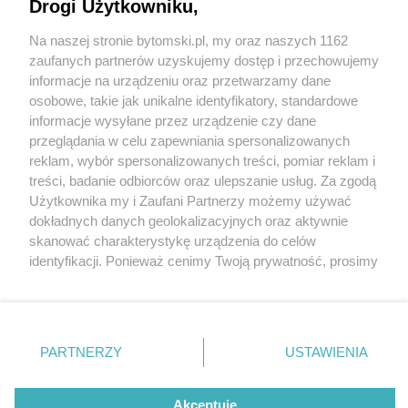
Drogi Użytkowniku,
Na naszej stronie bytomski.pl, my oraz naszych 1162
Wydawca mediów
lokalnych
zaufanych partnerów uzyskujemy dostęp i przechowujemy
informacje na urządzeniu oraz przetwarzamy dane
osobowe, takie jak unikalne identyfikatory, standardowe
informacje wysyłane przez urządzenie czy dane
przeglądania w celu zapewniania spersonalizowanych
5 / 0
reklam, wybór spersonalizowanych treści, pomiar reklam i
Nie zapomnij
treści, badanie odbiorców oraz ulepszanie usług. Za zgodą
zapoznać się z:
polityką prywatności
regulamin korzystania z portali
Użytkownika my i Zaufani Partnerzy możemy używać
Twoje
miasto
Skontakuj się
z nami
dokładnych danych geolokalizacyjnych oraz aktywnie
Piekary Śląskie
Kontakt
skanować charakterystykę urządzenia do celów
Chorzów
Wydawca
identyfikacji. Ponieważ cenimy Twoją prywatność, prosimy
Tarnowskie Góry
Pogoda
Ruda Śląska
Noclegi
o zgodę na korzystanie z tych technologii poprzez
Świętochłowice
Reklama
kliknięcie „Akceptuję”. Zgoda jest dobrowolna i zawsze
Tychy
Redakcja
możesz ją zmienić/wycofać klikając przycisk ustawień
Bytom
Katowice
prywatności znajdujący się w lewym dolnym rogu strony
REKLAMA
PARTNERZY
USTAWIENIA
Gliwice
. Niektóre rodzaje przetwarzania danych nie wymagają
Zabrze
Zagłębie
zgody użytkownika, ale masz prawo sprzeciwić się
takiemu przetwarzaniu. Preferencje będą miały
Akceptuję