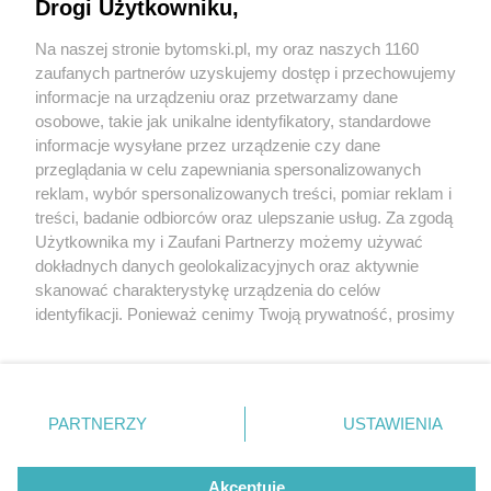
Drogi Użytkowniku,
Na naszej stronie bytomski.pl, my oraz naszych 1160
Wydawca mediów
lokalnych
zaufanych partnerów uzyskujemy dostęp i przechowujemy
informacje na urządzeniu oraz przetwarzamy dane
osobowe, takie jak unikalne identyfikatory, standardowe
informacje wysyłane przez urządzenie czy dane
przeglądania w celu zapewniania spersonalizowanych
3 / 0
reklam, wybór spersonalizowanych treści, pomiar reklam i
Nie zapomnij
treści, badanie odbiorców oraz ulepszanie usług. Za zgodą
zapoznać się z:
polityką prywatności
regulamin korzystania z portali
Użytkownika my i Zaufani Partnerzy możemy używać
Twoje
miasto
Skontakuj się
z nami
dokładnych danych geolokalizacyjnych oraz aktywnie
Piekary Śląskie
Kontakt
skanować charakterystykę urządzenia do celów
Chorzów
Wydawca
identyfikacji. Ponieważ cenimy Twoją prywatność, prosimy
Tarnowskie Góry
Pogoda
Ruda Śląska
Noclegi
o zgodę na korzystanie z tych technologii poprzez
Świętochłowice
Reklama
kliknięcie „Akceptuję”. Zgoda jest dobrowolna i zawsze
Tychy
Redakcja
możesz ją zmienić/wycofać klikając przycisk ustawień
Bytom
Katowice
prywatności znajdujący się w lewym dolnym rogu strony
REKLAMA
PARTNERZY
USTAWIENIA
Gliwice
. Niektóre rodzaje przetwarzania danych nie wymagają
Zabrze
Zagłębie
zgody użytkownika, ale masz prawo sprzeciwić się
takiemu przetwarzaniu. Preferencje będą miały
Akceptuję