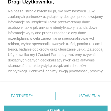
przestrzeni. Plac zabaw przy Palińskiego gotowy
Drogi Użytkowniku,
Na naszej stronie bytomski.pl, my oraz naszych 1162
Wydawca mediów
lokalnych
zaufanych partnerów uzyskujemy dostęp i przechowujemy
informacje na urządzeniu oraz przetwarzamy dane
osobowe, takie jak unikalne identyfikatory, standardowe
informacje wysyłane przez urządzenie czy dane
6 / 10
przeglądania w celu zapewniania spersonalizowanych
reklam, wybór spersonalizowanych treści, pomiar reklam i
Plac zabaw przy ulicy
Nie zapomnij
treści, badanie odbiorców oraz ulepszanie usług. Za zgodą
zapoznać się z:
polityką prywatności
regulamin korzystania z portali
Użytkownika my i Zaufani Partnerzy możemy używać
Palińskiego w Bytomiu
Twoje
miasto
Skontakuj się
z nami
dokładnych danych geolokalizacyjnych oraz aktywnie
Piekary Śląskie
Kontakt
skanować charakterystykę urządzenia do celów
Chorzów
Wydawca
identyfikacji. Ponieważ cenimy Twoją prywatność, prosimy
Tarnowskie Góry
Pogoda
Ruda Śląska
Noclegi
o zgodę na korzystanie z tych technologii poprzez
Świętochłowice
Reklama
kliknięcie „Akceptuję”. Zgoda jest dobrowolna i zawsze
Tychy
Redakcja
możesz ją zmienić/wycofać klikając przycisk ustawień
Bytom
Katowice
prywatności znajdujący się w lewym dolnym rogu strony
REKLAMA
PARTNERZY
USTAWIENIA
Gliwice
. Niektóre rodzaje przetwarzania danych nie wymagają
Zabrze
Zagłębie
zgody użytkownika, ale masz prawo sprzeciwić się
takiemu przetwarzaniu. Preferencje będą miały
Akceptuję