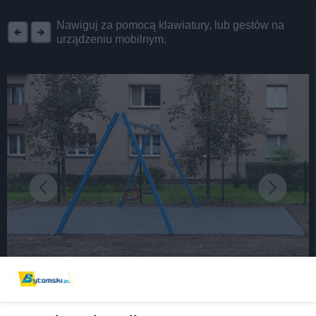
REKLAMA
Nawiguj za pomocą klawiatury, lub gestów na
urządzeniu mobilnym.
fot: UM Bytom/Hubert Klimek
Maluchy mogą już korzystać z odnowionej