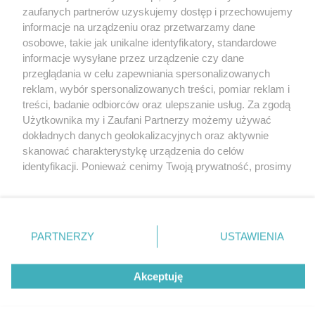
Wydawca mediów
lokalnych
zaufanych partnerów uzyskujemy dostęp i przechowujemy
informacje na urządzeniu oraz przetwarzamy dane
osobowe, takie jak unikalne identyfikatory, standardowe
informacje wysyłane przez urządzenie czy dane
przeglądania w celu zapewniania spersonalizowanych
reklam, wybór spersonalizowanych treści, pomiar reklam i
Nie zapomnij
treści, badanie odbiorców oraz ulepszanie usług. Za zgodą
zapoznać się z:
polityką prywatności
regulamin korzystania z portali
Użytkownika my i Zaufani Partnerzy możemy używać
Twoje
miasto
Skontaktuj się
z nami
dokładnych danych geolokalizacyjnych oraz aktywnie
Piekary Śląskie
Kontakt
skanować charakterystykę urządzenia do celów
Chorzów
Wydawca
identyfikacji. Ponieważ cenimy Twoją prywatność, prosimy
Tarnowskie Góry
Pogoda
Ruda Śląska
Noclegi
o zgodę na korzystanie z tych technologii poprzez
Świętochłowice
Reklama
kliknięcie „Akceptuję”. Zgoda jest dobrowolna i zawsze
Tychy
Redakcja
możesz ją zmienić/wycofać klikając przycisk ustawień
Bytom
Katowice
prywatności znajdujący się w lewym dolnym rogu strony
PARTNERZY
USTAWIENIA
Gliwice
. Niektóre rodzaje przetwarzania danych nie wymagają
Zabrze
Zagłębie
zgody użytkownika, ale masz prawo sprzeciwić się
Akceptuję
takiemu przetwarzaniu. Preferencje będą miały
zastosowania tylko na tej witrynie.