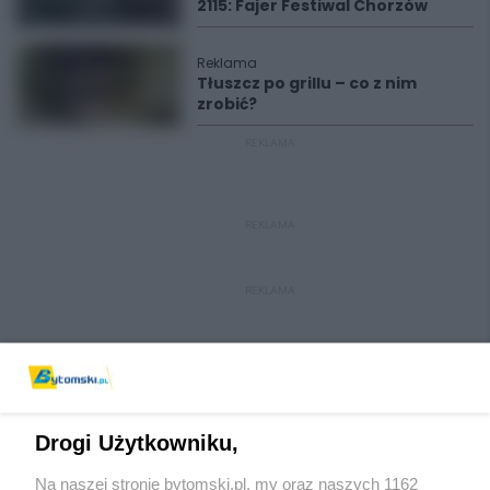
2115: Fajer Festiwal Chorzów
Reklama
Tłuszcz po grillu – co z nim
zrobić?
REKLAMA
REKLAMA
REKLAMA
Drogi Użytkowniku,
Na naszej stronie bytomski.pl, my oraz naszych 1162