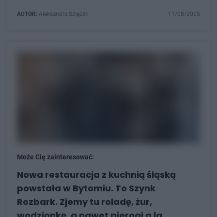
AUTOR:
Aleksandra Szlęzak
11/08/2025
Może Cię zainteresować:
Nowa restauracja z kuchnią śląską
powstała w Bytomiu. To Szynk
Rozbark. Zjemy tu roladę, żur,
wodzionkę, a nawet pierogi a la