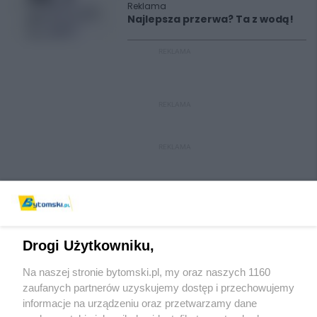
Reklama
Najlepsza przerwa? Ta z wodą!
REKLAMA
REKLAMA
REKLAMA
Drogi Użytkowniku,
Na naszej stronie bytomski.pl, my oraz naszych 1160
Wydawca mediów
lokalnych
zaufanych partnerów uzyskujemy dostęp i przechowujemy
informacje na urządzeniu oraz przetwarzamy dane