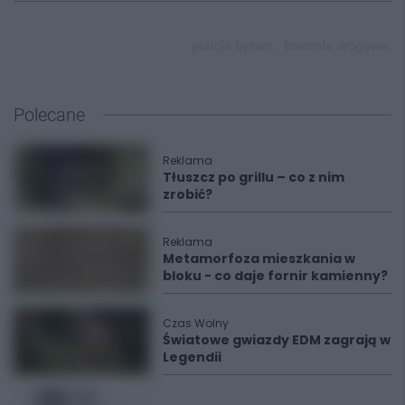
policja bytom,
kontrole drogowe,
Polecane
Reklama
Tłuszcz po grillu – co z nim
zrobić?
Reklama
Metamorfoza mieszkania w
bloku - co daje fornir kamienny?
Czas Wolny
Światowe gwiazdy EDM zagrają w
Legendii