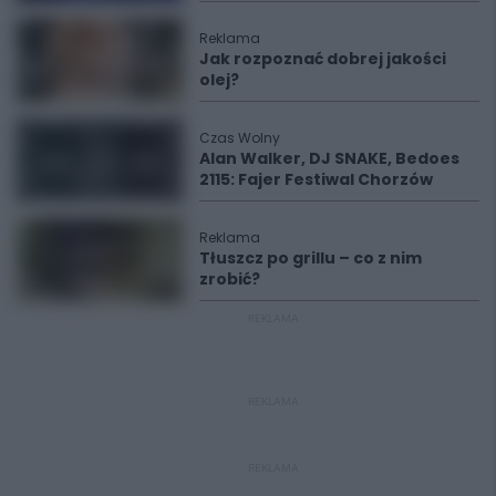
Reklama
Jak rozpoznać dobrej jakości
olej?
Czas Wolny
Alan Walker, DJ SNAKE, Bedoes
2115: Fajer Festiwal Chorzów
Reklama
Tłuszcz po grillu – co z nim
zrobić?
REKLAMA
REKLAMA
REKLAMA