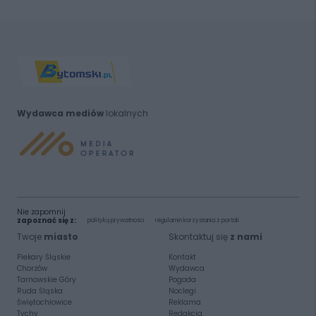
Wydawca mediów
lokalnych
Nie zapomnij
zapoznać się z:
polityką prywatności
regulamin korzystania z portali
Twoje
miasto
Skontaktuj się
z nami
Piekary Śląskie
Kontakt
Chorzów
Wydawca
Tarnowskie Góry
Pogoda
Ruda Śląska
Noclegi
Świętochłowice
Reklama
Tychy
Redakcja