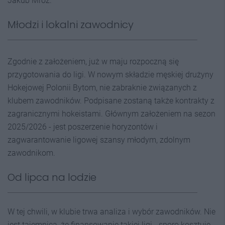
Jakub Mróz.
Młodzi i lokalni zawodnicy
Zgodnie z założeniem, już w maju rozpoczną się
przygotowania do ligi. W nowym składzie męskiej drużyny
Hokejowej Polonii Bytom, nie zabraknie związanych z
klubem zawodników. Podpisane zostaną także kontrakty z
zagranicznymi hokeistami. Głównym założeniem na sezon
2025/2026 - jest poszerzenie horyzontów i
zagwarantowanie ligowej szansy młodym, zdolnym
zawodnikom.
Od lipca na lodzie
W tej chwili, w klubie trwa analiza i wybór zawodników. Nie
jest tajemnicą, że finansowanie takiej ligi - sporo kosztuje.