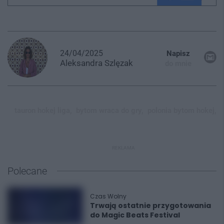
24/04/2025
Napisz
Aleksandra
Szlęzak
do mnie
tauron hokej liga,
bytom wraca do gry,
polonia bytom hokej,
REKLAMA
Polecane
Czas Wolny
Trwają ostatnie przygotowania
do Magic Beats Festival