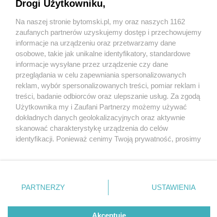
Drogi Użytkowniku,
Na naszej stronie bytomski.pl, my oraz naszych 1162
Wydawca mediów
lokalnych
zaufanych partnerów uzyskujemy dostęp i przechowujemy
informacje na urządzeniu oraz przetwarzamy dane
osobowe, takie jak unikalne identyfikatory, standardowe
informacje wysyłane przez urządzenie czy dane
przeglądania w celu zapewniania spersonalizowanych
4 / 0
reklam, wybór spersonalizowanych treści, pomiar reklam i
Nie zapomnij
treści, badanie odbiorców oraz ulepszanie usług. Za zgodą
zapoznać się z:
polityką prywatności
regulamin korzystania z portali
Użytkownika my i Zaufani Partnerzy możemy używać
Twoje
miasto
Skontakuj się
z nami
dokładnych danych geolokalizacyjnych oraz aktywnie
Piekary Śląskie
Kontakt
skanować charakterystykę urządzenia do celów
Chorzów
Wydawca
identyfikacji. Ponieważ cenimy Twoją prywatność, prosimy
Tarnowskie Góry
Pogoda
Ruda Śląska
Noclegi
o zgodę na korzystanie z tych technologii poprzez
Świętochłowice
Reklama
kliknięcie „Akceptuję”. Zgoda jest dobrowolna i zawsze
Tychy
Redakcja
możesz ją zmienić/wycofać klikając przycisk ustawień
Bytom
Katowice
prywatności znajdujący się w lewym dolnym rogu strony
REKLAMA
PARTNERZY
USTAWIENIA
Gliwice
. Niektóre rodzaje przetwarzania danych nie wymagają
Zabrze
Zagłębie
zgody użytkownika, ale masz prawo sprzeciwić się
takiemu przetwarzaniu. Preferencje będą miały
Akceptuję