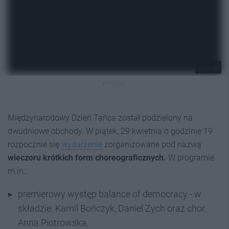
Pixaby
REKLAMA
Międzynarodowy Dzień Tańca został podzielony na
dwudniowe obchody. W piątek, 29 kwietnia o godzinie 19
rozpocznie się
wydarzenie
zorganizowane pod nazwą
wieczoru
krótkich form choreograficznych.
W programie
m.in.:
premierowy występ balance of democracy - w
składzie: Kamil Bończyk, Daniel Zych oraz chor.
Anna Piotrowska,