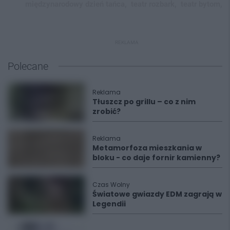
międzynarodowy dzień tańca,
teatr rozbark,
teatr bytom,
REKLAMA
Polecane
Reklama
Tłuszcz po grillu – co z nim
zrobić?
Reklama
Metamorfoza mieszkania w
bloku - co daje fornir kamienny?
Czas Wolny
Światowe gwiazdy EDM zagrają w
Legendii