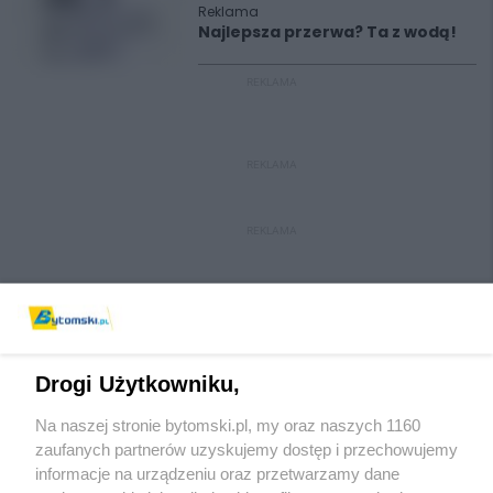
Reklama
Najlepsza przerwa? Ta z wodą!
REKLAMA
REKLAMA
REKLAMA
Drogi Użytkowniku,
Na naszej stronie bytomski.pl, my oraz naszych 1160
Wydawca mediów
lokalnych
zaufanych partnerów uzyskujemy dostęp i przechowujemy
informacje na urządzeniu oraz przetwarzamy dane