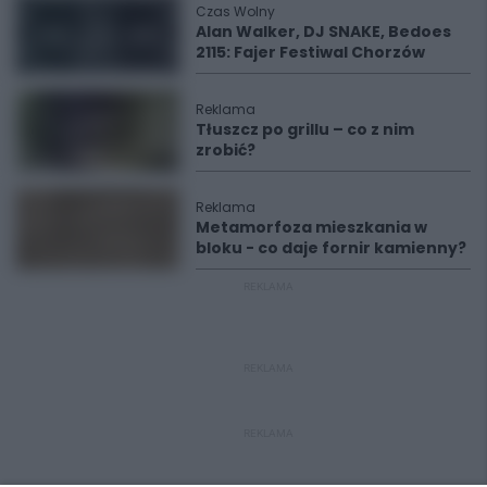
Czas Wolny
Alan Walker, DJ SNAKE, Bedoes
2115: Fajer Festiwal Chorzów
Reklama
Tłuszcz po grillu – co z nim
zrobić?
Reklama
Metamorfoza mieszkania w
bloku - co daje fornir kamienny?
REKLAMA
REKLAMA
REKLAMA