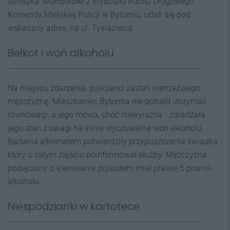
Stroszka. Mundurowi z Wydziału Ruchu Drogowego
Komendy Miejskiej Policji w Bytomiu, udali się pod
wskazany adres, na ul. Tysiąclecia.
Bełkot i woń alkoholu
Na miejscu zdarzenia, policjanci zastali nietrzeźwego
mężczyznę. Mieszkaniec Bytomia nie potrafił utrzymać
równowagi, a jego mowa, choć niewyraźna - zdradzała
jego stan z uwagi na silnie wyczuwalną woń alkoholu.
Badania alkomatem potwierdziły przypuszczenia świadka,
który o całym zajściu poinformował służby. Mężczyzna
podejrzany o kierowanie pojazdem miał prawie 5 promili
alkoholu.
Niespodzianki w kartotece