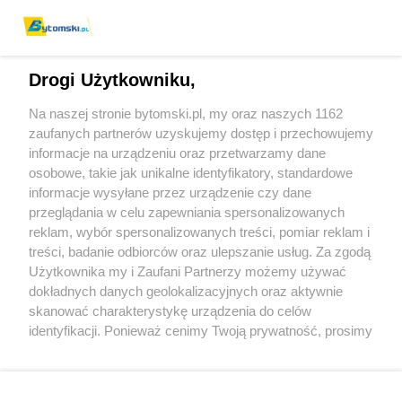
Drogi Użytkowniku,
Na naszej stronie bytomski.pl, my oraz naszych 1162
Wydawca mediów
lokalnych
zaufanych partnerów uzyskujemy dostęp i przechowujemy
informacje na urządzeniu oraz przetwarzamy dane
osobowe, takie jak unikalne identyfikatory, standardowe
informacje wysyłane przez urządzenie czy dane
przeglądania w celu zapewniania spersonalizowanych
reklam, wybór spersonalizowanych treści, pomiar reklam i
Nie zapomnij
treści, badanie odbiorców oraz ulepszanie usług. Za zgodą
zapoznać się z:
polityką prywatności
regulamin korzystania z portali
Użytkownika my i Zaufani Partnerzy możemy używać
Twoje
miasto
Skontaktuj się
z nami
dokładnych danych geolokalizacyjnych oraz aktywnie
Piekary Śląskie
Kontakt
skanować charakterystykę urządzenia do celów
Chorzów
Wydawca
identyfikacji. Ponieważ cenimy Twoją prywatność, prosimy
Tarnowskie Góry
Pogoda
Ruda Śląska
Noclegi
o zgodę na korzystanie z tych technologii poprzez
Świętochłowice
Reklama
kliknięcie „Akceptuję”. Zgoda jest dobrowolna i zawsze
Tychy
Redakcja
możesz ją zmienić/wycofać klikając przycisk ustawień
Bytom