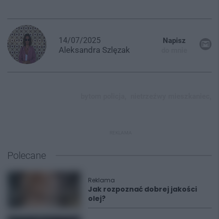
14/07/2025
Napisz
Aleksandra
Szlęzak
do mnie
bytom policja,
nietrzeźwy mieszkaniec,
REKLAMA
Polecane
Reklama
Jak rozpoznać dobrej jakości
olej?