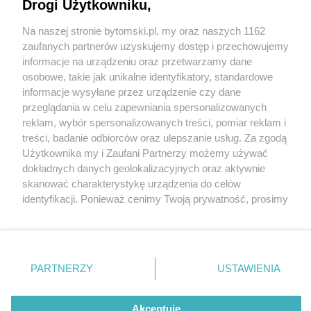
Drogi Użytkowniku,
Na naszej stronie bytomski.pl, my oraz naszych 1162
Wydawca mediów
lokalnych
zaufanych partnerów uzyskujemy dostęp i przechowujemy
informacje na urządzeniu oraz przetwarzamy dane
osobowe, takie jak unikalne identyfikatory, standardowe
informacje wysyłane przez urządzenie czy dane
przeglądania w celu zapewniania spersonalizowanych
6 / 0
reklam, wybór spersonalizowanych treści, pomiar reklam i
Nie zapomnij
treści, badanie odbiorców oraz ulepszanie usług. Za zgodą
zapoznać się z:
polityką prywatności
regulamin korzystania z portali
Użytkownika my i Zaufani Partnerzy możemy używać
Twoje
miasto
Skontakuj się
z nami
dokładnych danych geolokalizacyjnych oraz aktywnie
Piekary Śląskie
Kontakt
skanować charakterystykę urządzenia do celów
Chorzów
Wydawca
identyfikacji. Ponieważ cenimy Twoją prywatność, prosimy
Tarnowskie Góry
Pogoda
Ruda Śląska
Noclegi
o zgodę na korzystanie z tych technologii poprzez
Świętochłowice
Reklama
kliknięcie „Akceptuję”. Zgoda jest dobrowolna i zawsze
Tychy
Redakcja
możesz ją zmienić/wycofać klikając przycisk ustawień
Bytom
Katowice
prywatności znajdujący się w lewym dolnym rogu strony
REKLAMA
PARTNERZY
USTAWIENIA
Gliwice
. Niektóre rodzaje przetwarzania danych nie wymagają
Zabrze
Zagłębie
zgody użytkownika, ale masz prawo sprzeciwić się
takiemu przetwarzaniu. Preferencje będą miały
Akceptuję