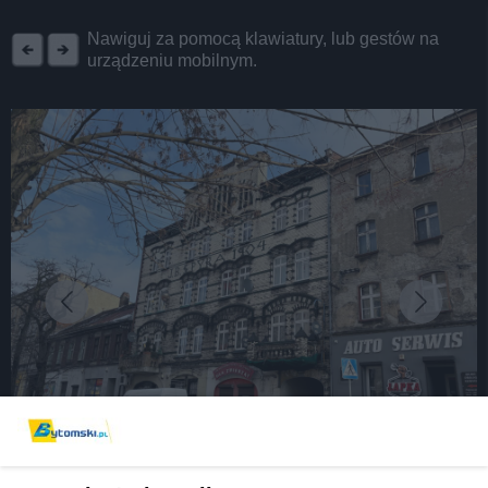
REKLAMA
Nawiguj za pomocą klawiatury, lub gestów na
urządzeniu mobilnym.
fot: AS