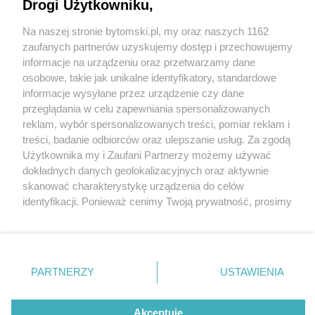
Drogi Użytkowniku,
Miss Rozbarku z glazurowanej cegły, czyli
kamienica Johanna Spyry II przy ul. Witczaka
Na naszej stronie bytomski.pl, my oraz naszych 1162
Wydawca mediów
lokalnych
zaufanych partnerów uzyskujemy dostęp i przechowujemy
informacje na urządzeniu oraz przetwarzamy dane
osobowe, takie jak unikalne identyfikatory, standardowe
informacje wysyłane przez urządzenie czy dane
przeglądania w celu zapewniania spersonalizowanych
2 / 5
reklam, wybór spersonalizowanych treści, pomiar reklam i
Nie zapomnij
treści, badanie odbiorców oraz ulepszanie usług. Za zgodą
zapoznać się z:
polityką prywatności
regulamin korzystania z portali
Witczaka 44
Użytkownika my i Zaufani Partnerzy możemy używać
Twoje
miasto
Skontakuj się
z nami
dokładnych danych geolokalizacyjnych oraz aktywnie
Piekary Śląskie
Kontakt
skanować charakterystykę urządzenia do celów
Chorzów
Wydawca
identyfikacji. Ponieważ cenimy Twoją prywatność, prosimy
Tarnowskie Góry
Pogoda
Ruda Śląska
Noclegi
o zgodę na korzystanie z tych technologii poprzez
Świętochłowice
Reklama
kliknięcie „Akceptuję”. Zgoda jest dobrowolna i zawsze
Tychy
Redakcja
możesz ją zmienić/wycofać klikając przycisk ustawień
Bytom
Katowice
prywatności znajdujący się w lewym dolnym rogu strony
REKLAMA
PARTNERZY
USTAWIENIA
Gliwice
. Niektóre rodzaje przetwarzania danych nie wymagają
Zabrze
Zagłębie
zgody użytkownika, ale masz prawo sprzeciwić się
takiemu przetwarzaniu. Preferencje będą miały
Akceptuję