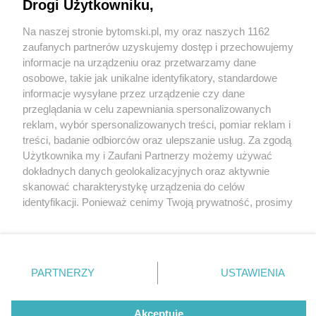
bilardowy. Będzie największy w regionie
Drogi Użytkowniku,
Na naszej stronie bytomski.pl, my oraz naszych 1162
Wydawca mediów
lokalnych
zaufanych partnerów uzyskujemy dostęp i przechowujemy
informacje na urządzeniu oraz przetwarzamy dane
osobowe, takie jak unikalne identyfikatory, standardowe
informacje wysyłane przez urządzenie czy dane
4 / 11
przeglądania w celu zapewniania spersonalizowanych
reklam, wybór spersonalizowanych treści, pomiar reklam i
Wizualizacja klubu Royal
Nie zapomnij
treści, badanie odbiorców oraz ulepszanie usług. Za zgodą
zapoznać się z:
polityką prywatności
regulamin korzystania z portali
Użytkownika my i Zaufani Partnerzy możemy używać
Bilard Bytom
Twoje
miasto
Skontakuj się
z nami
dokładnych danych geolokalizacyjnych oraz aktywnie
Piekary Śląskie
Kontakt
skanować charakterystykę urządzenia do celów
Chorzów
Wydawca
identyfikacji. Ponieważ cenimy Twoją prywatność, prosimy
Tarnowskie Góry
Pogoda
Ruda Śląska
Noclegi
o zgodę na korzystanie z tych technologii poprzez
Świętochłowice
Reklama
kliknięcie „Akceptuję”. Zgoda jest dobrowolna i zawsze
Tychy
Redakcja
możesz ją zmienić/wycofać klikając przycisk ustawień
Bytom
Katowice
prywatności znajdujący się w lewym dolnym rogu strony
REKLAMA
PARTNERZY
USTAWIENIA
Gliwice
. Niektóre rodzaje przetwarzania danych nie wymagają
Zabrze
Zagłębie
zgody użytkownika, ale masz prawo sprzeciwić się
takiemu przetwarzaniu. Preferencje będą miały
Akceptuję