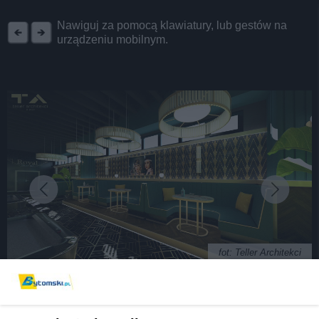
REKLAMA
Nawiguj za pomocą klawiatury, lub gestów na
urządzeniu mobilnym.
fot: Teller Architekci
Mistrzowie Europy tworzą w Bytomiu klub