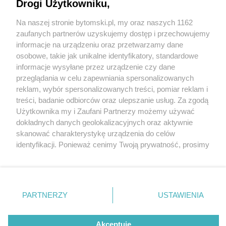
Drogi Użytkowniku,
Na naszej stronie bytomski.pl, my oraz naszych 1162
Wydawca mediów
lokalnych
zaufanych partnerów uzyskujemy dostęp i przechowujemy
informacje na urządzeniu oraz przetwarzamy dane
osobowe, takie jak unikalne identyfikatory, standardowe
informacje wysyłane przez urządzenie czy dane
przeglądania w celu zapewniania spersonalizowanych
2 / 0
reklam, wybór spersonalizowanych treści, pomiar reklam i
Nie zapomnij
treści, badanie odbiorców oraz ulepszanie usług. Za zgodą
zapoznać się z:
polityką prywatności
regulamin korzystania z portali
Użytkownika my i Zaufani Partnerzy możemy używać
Twoje
miasto
Skontakuj się
z nami
dokładnych danych geolokalizacyjnych oraz aktywnie
Piekary Śląskie
Kontakt
skanować charakterystykę urządzenia do celów
Chorzów
Wydawca
identyfikacji. Ponieważ cenimy Twoją prywatność, prosimy
Tarnowskie Góry
Pogoda
Ruda Śląska
Noclegi
o zgodę na korzystanie z tych technologii poprzez
Świętochłowice
Reklama
kliknięcie „Akceptuję”. Zgoda jest dobrowolna i zawsze
Tychy
Redakcja
możesz ją zmienić/wycofać klikając przycisk ustawień
Bytom
Katowice
prywatności znajdujący się w lewym dolnym rogu strony
REKLAMA
PARTNERZY
USTAWIENIA
Gliwice
. Niektóre rodzaje przetwarzania danych nie wymagają
Zabrze
Zagłębie
zgody użytkownika, ale masz prawo sprzeciwić się
takiemu przetwarzaniu. Preferencje będą miały
Akceptuję