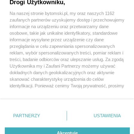
Drogi Użytkowniku,
Na naszej stronie bytomski.pl, my oraz naszych 1162
Wydawca mediów
lokalnych
zaufanych partnerów uzyskujemy dostęp i przechowujemy
informacje na urządzeniu oraz przetwarzamy dane
osobowe, takie jak unikalne identyfikatory, standardowe
informacje wysyłane przez urządzenie czy dane
przeglądania w celu zapewniania spersonalizowanych
1 / 0
reklam, wybór spersonalizowanych treści, pomiar reklam i
Nie zapomnij
treści, badanie odbiorców oraz ulepszanie usług. Za zgodą
zapoznać się z:
polityką prywatności
regulamin korzystania z portali
Użytkownika my i Zaufani Partnerzy możemy używać
Twoje
miasto
Skontakuj się
z nami
dokładnych danych geolokalizacyjnych oraz aktywnie
Piekary Śląskie
Kontakt
skanować charakterystykę urządzenia do celów
Chorzów
Wydawca
identyfikacji. Ponieważ cenimy Twoją prywatność, prosimy
Tarnowskie Góry
Pogoda
Ruda Śląska
Noclegi
o zgodę na korzystanie z tych technologii poprzez
Świętochłowice
Reklama
kliknięcie „Akceptuję”. Zgoda jest dobrowolna i zawsze
Tychy
Redakcja
możesz ją zmienić/wycofać klikając przycisk ustawień
Bytom
Katowice
prywatności znajdujący się w lewym dolnym rogu strony
REKLAMA
PARTNERZY
USTAWIENIA
Gliwice
. Niektóre rodzaje przetwarzania danych nie wymagają
Zabrze
Zagłębie
zgody użytkownika, ale masz prawo sprzeciwić się
takiemu przetwarzaniu. Preferencje będą miały
Akceptuję