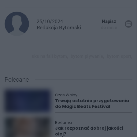
25/10/2024
Napisz
Redakcja
Bytomski
do mnie
uks na fali bytom,
bytom pływanie,
bytom sport,
Polecane
Czas Wolny
Trwają ostatnie przygotowania
do Magic Beats Festival
Reklama
Jak rozpoznać dobrej jakości
olej?