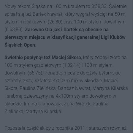
Nowy rekord Śląska na 100 m kraulem to 0:58,33. Świetnie
spisał się też Bartek Nawrat, który wygrał wyścigi na 50 m
stylem motylkowym (26,30) oraz 100 m stylem dowolnym
(0:53,80).
Zarówno Ola jak i Bartek są obecnie na
pierwszym miejscu w klasyfikacji generalnej Ligi Klubów
Śląskich Open
.
Świetnie popłynął też Maciej Sikora
, który zdobył złoto na
100 m stylem grzbietowym (1:02,14) i 100 m stylem
dowolnym (55,75). Ponadto medale dołożyły bytomskie
sztafety: złotą sztafeta 4x50zm mix w składzie: Maciej
Sikora, Paulina Zielińska, Bartosz Nawrat, Martyna Kilarska
i srebrną dziewczyny na 4x100m stylem dowolnym w
składzie: Irmina Ulanowska, Zofia Wrotek, Paulina
Zielińska, Martyna Kilarska.
Pozostała część ekipy z rocznika 2011 i starszych również