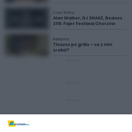
Czas Wolny
Alan Walker, DJ SNAKE, Bedoes
2115: Fajer Festiwal Chorzów
Reklama
Tłuszcz po grillu – co z nim
zrobić?
REKLAMA
REKLAMA
REKLAMA