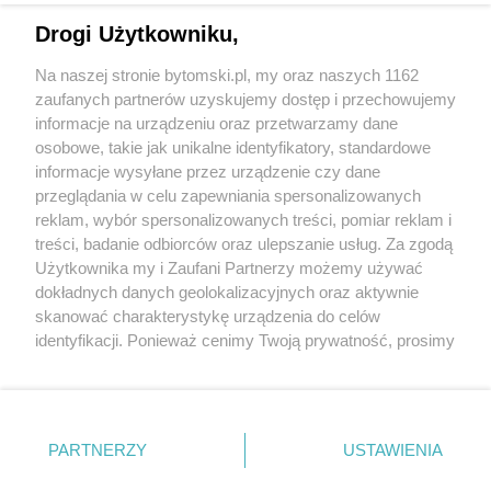
Drogi Użytkowniku,
Na naszej stronie bytomski.pl, my oraz naszych 1162
Wydawca mediów
lokalnych
zaufanych partnerów uzyskujemy dostęp i przechowujemy
informacje na urządzeniu oraz przetwarzamy dane
osobowe, takie jak unikalne identyfikatory, standardowe
informacje wysyłane przez urządzenie czy dane
przeglądania w celu zapewniania spersonalizowanych
reklam, wybór spersonalizowanych treści, pomiar reklam i
Nie zapomnij
treści, badanie odbiorców oraz ulepszanie usług. Za zgodą
zapoznać się z:
polityką prywatności
regulamin korzystania z portali
Użytkownika my i Zaufani Partnerzy możemy używać
Twoje
miasto
Skontaktuj się
z nami
dokładnych danych geolokalizacyjnych oraz aktywnie
Piekary Śląskie
Kontakt
skanować charakterystykę urządzenia do celów
Chorzów
Wydawca
identyfikacji. Ponieważ cenimy Twoją prywatność, prosimy
Tarnowskie Góry
Pogoda
Ruda Śląska
Noclegi
o zgodę na korzystanie z tych technologii poprzez
Świętochłowice
Reklama
kliknięcie „Akceptuję”. Zgoda jest dobrowolna i zawsze
Tychy
Redakcja
możesz ją zmienić/wycofać klikając przycisk ustawień
Bytom
Katowice
prywatności znajdujący się w lewym dolnym rogu strony
PARTNERZY
USTAWIENIA
Gliwice
. Niektóre rodzaje przetwarzania danych nie wymagają
Zabrze
Zagłębie
zgody użytkownika, ale masz prawo sprzeciwić się