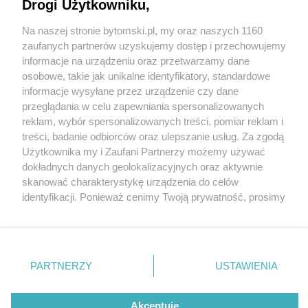
Drogi Użytkowniku,
Na naszej stronie bytomski.pl, my oraz naszych 1160
Wydawca mediów
lokalnych
zaufanych partnerów uzyskujemy dostęp i przechowujemy
informacje na urządzeniu oraz przetwarzamy dane
osobowe, takie jak unikalne identyfikatory, standardowe
informacje wysyłane przez urządzenie czy dane
przeglądania w celu zapewniania spersonalizowanych
3 / 0
reklam, wybór spersonalizowanych treści, pomiar reklam i
Nie zapomnij
treści, badanie odbiorców oraz ulepszanie usług. Za zgodą
zapoznać się z:
polityką prywatności
regulamin korzystania z portali
Użytkownika my i Zaufani Partnerzy możemy używać
Twoje
miasto
Skontakuj się
z nami
dokładnych danych geolokalizacyjnych oraz aktywnie
Piekary Śląskie
Kontakt
skanować charakterystykę urządzenia do celów
Chorzów
Wydawca
identyfikacji. Ponieważ cenimy Twoją prywatność, prosimy
Tarnowskie Góry
Pogoda
Ruda Śląska
Noclegi
o zgodę na korzystanie z tych technologii poprzez
Świętochłowice
Reklama
kliknięcie „Akceptuję”. Zgoda jest dobrowolna i zawsze
Tychy
Redakcja
możesz ją zmienić/wycofać klikając przycisk ustawień
Bytom
Katowice
prywatności znajdujący się w lewym dolnym rogu strony
REKLAMA
PARTNERZY
USTAWIENIA
Gliwice
. Niektóre rodzaje przetwarzania danych nie wymagają
Zabrze
Zagłębie
zgody użytkownika, ale masz prawo sprzeciwić się
takiemu przetwarzaniu. Preferencje będą miały
Akceptuję