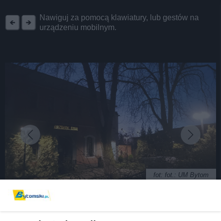
REKLAMA
Nawiguj za pomocą klawiatury, lub gestów na
urządzeniu mobilnym.
fot: fot.: UM Bytom
Na bytomskich ulicach i w parkach zakończyła się