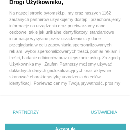
wymiana kolejnych opraw oświetleniowych
Drogi Użytkowniku,
Na naszej stronie bytomski.pl, my oraz naszych 1162
Wydawca mediów
lokalnych
zaufanych partnerów uzyskujemy dostęp i przechowujemy
informacje na urządzeniu oraz przetwarzamy dane
osobowe, takie jak unikalne identyfikatory, standardowe
informacje wysyłane przez urządzenie czy dane
przeglądania w celu zapewniania spersonalizowanych
1 / 7
reklam, wybór spersonalizowanych treści, pomiar reklam i
Nie zapomnij
treści, badanie odbiorców oraz ulepszanie usług. Za zgodą
Nowe oprawy LED w Bytomiu
zapoznać się z:
polityką prywatności
regulamin korzystania z portali
Użytkownika my i Zaufani Partnerzy możemy używać
Twoje
miasto
Skontakuj się
z nami
dokładnych danych geolokalizacyjnych oraz aktywnie
Piekary Śląskie
Kontakt
skanować charakterystykę urządzenia do celów
Chorzów
Wydawca
identyfikacji. Ponieważ cenimy Twoją prywatność, prosimy
Tarnowskie Góry
Pogoda
Ruda Śląska
Noclegi
o zgodę na korzystanie z tych technologii poprzez
Świętochłowice
Reklama
kliknięcie „Akceptuję”. Zgoda jest dobrowolna i zawsze
Tychy
Redakcja
możesz ją zmienić/wycofać klikając przycisk ustawień
Bytom
Katowice
prywatności znajdujący się w lewym dolnym rogu strony
REKLAMA
PARTNERZY
USTAWIENIA
Gliwice
. Niektóre rodzaje przetwarzania danych nie wymagają
Zabrze
Zagłębie
zgody użytkownika, ale masz prawo sprzeciwić się
takiemu przetwarzaniu. Preferencje będą miały
Akceptuję