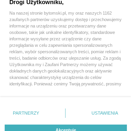
Drogi Użytkowniku,
Na naszej stronie bytomski.pl, my oraz naszych 1162
Wydawca mediów
lokalnych
zaufanych partnerów uzyskujemy dostęp i przechowujemy
informacje na urządzeniu oraz przetwarzamy dane
osobowe, takie jak unikalne identyfikatory, standardowe
informacje wysyłane przez urządzenie czy dane
przeglądania w celu zapewniania spersonalizowanych
1 / 0
reklam, wybór spersonalizowanych treści, pomiar reklam i
Nie zapomnij
treści, badanie odbiorców oraz ulepszanie usług. Za zgodą
zapoznać się z:
polityką prywatności
regulamin korzystania z portali
Użytkownika my i Zaufani Partnerzy możemy używać
Twoje
miasto
Skontakuj się
z nami
dokładnych danych geolokalizacyjnych oraz aktywnie
Piekary Śląskie
Kontakt
skanować charakterystykę urządzenia do celów
Chorzów
Wydawca
identyfikacji. Ponieważ cenimy Twoją prywatność, prosimy
Tarnowskie Góry
Pogoda
Ruda Śląska
Noclegi
o zgodę na korzystanie z tych technologii poprzez
Świętochłowice
Reklama
kliknięcie „Akceptuję”. Zgoda jest dobrowolna i zawsze
Tychy
Redakcja
możesz ją zmienić/wycofać klikając przycisk ustawień
Bytom
Katowice
prywatności znajdujący się w lewym dolnym rogu strony
REKLAMA
PARTNERZY
USTAWIENIA
Gliwice
. Niektóre rodzaje przetwarzania danych nie wymagają
Zabrze
Zagłębie
zgody użytkownika, ale masz prawo sprzeciwić się
takiemu przetwarzaniu. Preferencje będą miały
Akceptuję