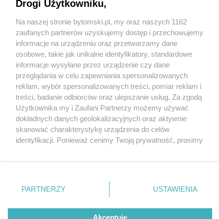
Drogi Użytkowniku,
Na naszej stronie bytomski.pl, my oraz naszych 1162
Wydawca mediów
lokalnych
zaufanych partnerów uzyskujemy dostęp i przechowujemy
informacje na urządzeniu oraz przetwarzamy dane
osobowe, takie jak unikalne identyfikatory, standardowe
informacje wysyłane przez urządzenie czy dane
przeglądania w celu zapewniania spersonalizowanych
1 / 0
reklam, wybór spersonalizowanych treści, pomiar reklam i
Nie zapomnij
treści, badanie odbiorców oraz ulepszanie usług. Za zgodą
zapoznać się z:
polityką prywatności
regulamin korzystania z portali
Użytkownika my i Zaufani Partnerzy możemy używać
Twoje
miasto
Skontakuj się
z nami
dokładnych danych geolokalizacyjnych oraz aktywnie
Piekary Śląskie
Kontakt
skanować charakterystykę urządzenia do celów
Chorzów
Wydawca
identyfikacji. Ponieważ cenimy Twoją prywatność, prosimy
Tarnowskie Góry
Pogoda
Ruda Śląska
Noclegi
o zgodę na korzystanie z tych technologii poprzez
Świętochłowice
Reklama
kliknięcie „Akceptuję”. Zgoda jest dobrowolna i zawsze
Tychy
Redakcja
możesz ją zmienić/wycofać klikając przycisk ustawień
Bytom
Katowice
prywatności znajdujący się w lewym dolnym rogu strony
REKLAMA
PARTNERZY
USTAWIENIA
Gliwice
. Niektóre rodzaje przetwarzania danych nie wymagają
Zabrze
Zagłębie
zgody użytkownika, ale masz prawo sprzeciwić się
takiemu przetwarzaniu. Preferencje będą miały
Akceptuję