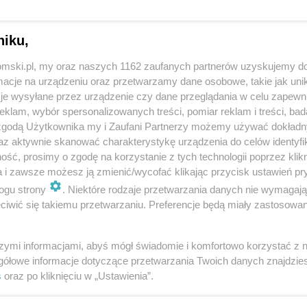
niku,
tomski.pl, my oraz naszych 1162 zaufanych partnerów uzyskujemy do
cje na urządzeniu oraz przetwarzamy dane osobowe, takie jak unika
je wysyłane przez urządzenie czy dane przeglądania w celu zapewn
klam, wybór spersonalizowanych treści, pomiar reklam i treści, bad
 zgodą Użytkownika my i Zaufani Partnerzy możemy używać dokład
az aktywnie skanować charakterystykę urządzenia do celów identyfi
REKLAMA
ść, prosimy o zgodę na korzystanie z tych technologii poprzez klikn
a i zawsze możesz ją zmienić/wycofać klikając przycisk ustawień pr
 z pomocą trójki zastępców, jednak w 2022 roku
ogu strony
. Niektóre rodzaje przetwarzania danych nie wymagaj
ku, po zerwaniu nieoficjalnej koalicji z Prawem i
iwić się takiemu przetwarzaniu. Preferencje będą miały zastosowania
nał się Waldemar Gawron, którego na tę funkcję
o momentu jeden z gabinetów na pierwszym piętrze
szymi informacjami, abyś mógł świadomie i komfortowo korzystać z
gółowe informacje dotyczące przetwarzania Twoich danych znajdzi
s
oraz po kliknięciu w „Ustawienia”.
e stanowisko po Gawronie zostanie obsadzone na