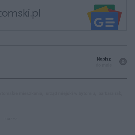
tomski.pl
Napisz
do mnie
ytomskie mieszkania,
urząd miejski w bytomiu,
barbara rak,
REKLAMA