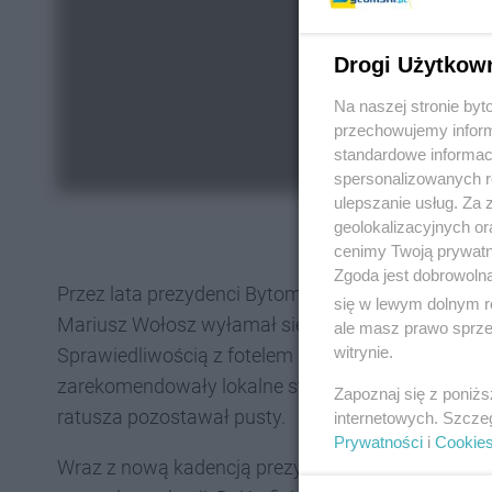
Drogi Użytkow
Na naszej stronie by
przechowujemy informa
standardowe informac
spersonalizowanych re
ulepszanie usług. Za
geolokalizacyjnych or
cenimy Twoją prywatno
Zgoda jest dobrowoln
Przez lata prezydenci Bytomia zarządzali miastem
się w lewym dolnym r
Mariusz Wołosz wyłamał się z tej reguły. W 2022 ro
ale masz prawo sprzec
witrynie.
Sprawiedliwością z fotelem wiceprezydenta pożeg
zarekomendowały lokalne struktury partii. Od teg
Zapoznaj się z poniż
ratusza pozostawał pusty.
internetowych. Szcze
Prywatności
i
Cookie
Wraz z nową kadencją prezydent zapowiedział, ż