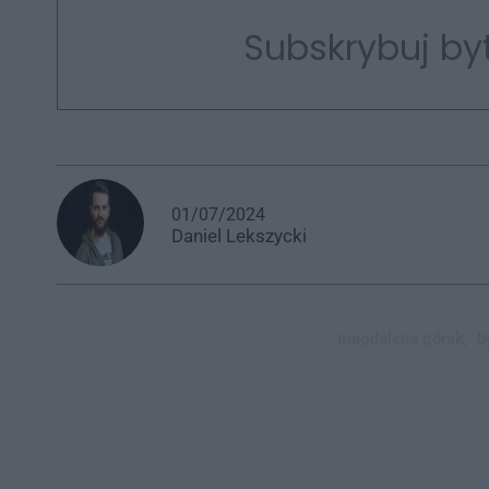
Subskrybuj by
01/07/2024
Daniel
Lekszycki
magdalena górak,
b