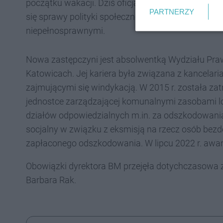
początku wakacji. Dziś oficjalnie poinformowano, 
PARTNERZY
się sprawy polityki społecznej, lokalowe, ochrona
niepełnosprawnymi.
Nowa zastępczyni jest absolwentką Wydziału Praw
Katowicach. Jej kariera była związana z kancelar
zajmującymi się windykacją. W 2015 r. została za
jednostce zarządzającej komunalnymi zasobami lo
działów odpowiedzialnych m.in. za odszkodowania
socjalny w związku z eksmisją na rzecz osób bez
zapłaconego odszkodowania. W lipcu 2022 r. awa
Obowiązki dyrektora BM przejęła dotychczasowa 
Barbara Rak.