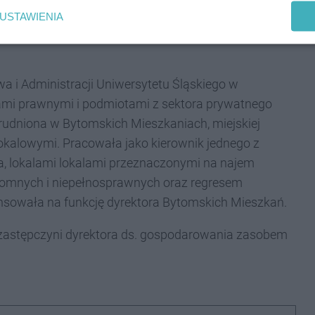
iż powierzono je Magdalenie Górak. W jej pionie znajdą
USTAWIENIA
 zabytków, a także współpraca z osobami
a i Administracji Uniwersytetu Śląskiego w
iami prawnymi i podmiotami z sektora prywatnego
trudniona w Bytomskich Mieszkaniach, miejskiej
kalowymi. Pracowała jako kierownik jednego z
, lokalami lokalami przeznaczonymi na najem
domnych i niepełnosprawnych oraz regresem
nsowała na funkcję dyrektora Bytomskich Mieszkań.
zastępczyni dyrektora ds. gospodarowania zasobem