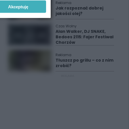
Reklama
Akceptuję
Jak rozpoznać dobrej
jakości olej?
Czas Wolny
Alan Walker, DJ SNAKE,
Bedoes 2115: Fajer Festiwal
Chorzów
Reklama
Tłuszcz po grillu – co z nim
zrobić?
REKLAMA