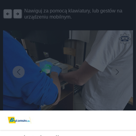
REKLAMA
Nawiguj za pomocą klawiatury, lub gestów na
urządzeniu mobilnym.
fot: