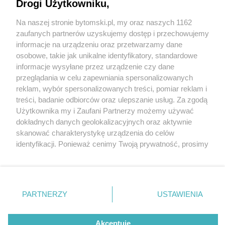
Drogi Użytkowniku,
Nie miał przy sobie gotówki, więc chciał
przekupić policjantów… Blikiem
Na naszej stronie bytomski.pl, my oraz naszych 1162
Wydawca mediów
lokalnych
zaufanych partnerów uzyskujemy dostęp i przechowujemy
3 / 3
informacje na urządzeniu oraz przetwarzamy dane
Zatrzymany chciał
osobowe, takie jak unikalne identyfikatory, standardowe
informacje wysyłane przez urządzenie czy dane
przekupić policjantów…
przeglądania w celu zapewniania spersonalizowanych
reklam, wybór spersonalizowanych treści, pomiar reklam i
Blikiem
Nie zapomnij
treści, badanie odbiorców oraz ulepszanie usług. Za zgodą
zapoznać się z:
polityką prywatności
regulamin korzystania z portali
Użytkownika my i Zaufani Partnerzy możemy używać
Twoje
miasto
Skontakuj się
z nami
dokładnych danych geolokalizacyjnych oraz aktywnie
Bytomscy policjanci zatrzymali dwóch mężczyzn z
Piekary Śląskie
Kontakt
skanować charakterystykę urządzenia do celów
Chorzów
Wydawca
identyfikacji. Ponieważ cenimy Twoją prywatność, prosimy
narkotykami. Podczas interwencji jeden z nich
Tarnowskie Góry
Pogoda
Ruda Śląska
Noclegi
o zgodę na korzystanie z tych technologii poprzez
próbował nakłonić policjantów do odstąpienia od
Świętochłowice
Reklama
kliknięcie „Akceptuję”. Zgoda jest dobrowolna i zawsze
Tychy
Redakcja
czynności służbowych w zamian za łapówkę. Nie miał
możesz ją zmienić/wycofać klikając przycisk ustawień
Bytom
Katowice
prywatności znajdujący się w lewym dolnym rogu strony
jednak przy sobie gotówki, więc chciał przekazać
PARTNERZY
USTAWIENIA
Gliwice
. Niektóre rodzaje przetwarzania danych nie wymagają
Zabrze
pieniądze… Blikiem. Teraz odpowie nie tylko za
Zagłębie
zgody użytkownika, ale masz prawo sprzeciwić się
posiadanie zabronionych substancji.
takiemu przetwarzaniu. Preferencje będą miały
Akceptuję