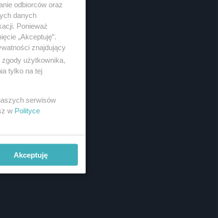
anie odbiorców oraz
Pogoda
nych danych
Noclegi
Reklama
kacji. Ponieważ
Redakcja
ięcie „Akceptuję”.
ywatności znajdujący
ą zgody użytkownika,
 tylko na tej
 naszych serwisów
esz w
Polityce
Akceptuję