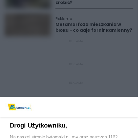
zrobić?
Reklama
Metamorfoza mieszkania w
bloku - co daje fornir kamienny?
REKLAMA
REKLAMA
REKLAMA
Drogi Użytkowniku,
Na naszej stronie bytomski.pl, my oraz naszych 1162