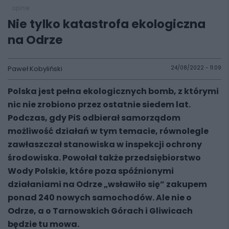
opinie
Nie tylko katastrofa ekologiczna
na Odrze
Paweł Kobyliński
24/08/2022 - 11:09
Polska jest pełna ekologicznych bomb, z którymi
nic nie zrobiono przez ostatnie siedem lat.
Podczas, gdy PiS odbierał samorządom
możliwość działań w tym temacie, równolegle
zawłaszczał stanowiska w inspekcji ochrony
środowiska. Powołał także przedsiębiorstwo
Wody Polskie, które poza spóźnionymi
działaniami na Odrze „wsławiło się” zakupem
ponad 240 nowych samochodów. Ale nie o
Odrze, a o Tarnowskich Górach i Gliwicach
będzie tu mowa.