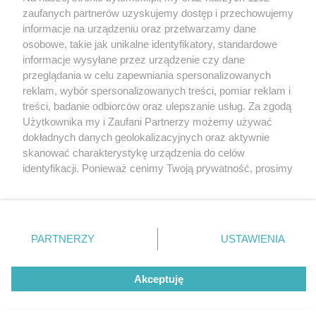
Wydawca mediów
lokalnych
zaufanych partnerów uzyskujemy dostęp i przechowujemy
informacje na urządzeniu oraz przetwarzamy dane
osobowe, takie jak unikalne identyfikatory, standardowe
informacje wysyłane przez urządzenie czy dane
przeglądania w celu zapewniania spersonalizowanych
reklam, wybór spersonalizowanych treści, pomiar reklam i
Nie zapomnij
treści, badanie odbiorców oraz ulepszanie usług. Za zgodą
zapoznać się z:
polityką prywatności
regulamin korzystania z portali
Użytkownika my i Zaufani Partnerzy możemy używać
Twoje
miasto
Skontaktuj się
z nami
dokładnych danych geolokalizacyjnych oraz aktywnie
Piekary Śląskie
Kontakt
skanować charakterystykę urządzenia do celów
Chorzów
Wydawca
identyfikacji. Ponieważ cenimy Twoją prywatność, prosimy
Tarnowskie Góry
Pogoda
Ruda Śląska
Noclegi
o zgodę na korzystanie z tych technologii poprzez
Świętochłowice
Reklama
kliknięcie „Akceptuję”. Zgoda jest dobrowolna i zawsze
Tychy
Redakcja
możesz ją zmienić/wycofać klikając przycisk ustawień
Bytom
Katowice
prywatności znajdujący się w lewym dolnym rogu strony
PARTNERZY
USTAWIENIA
Gliwice
. Niektóre rodzaje przetwarzania danych nie wymagają
Zabrze
Zagłębie
zgody użytkownika, ale masz prawo sprzeciwić się
Akceptuję
takiemu przetwarzaniu. Preferencje będą miały
zastosowania tylko na tej witrynie.