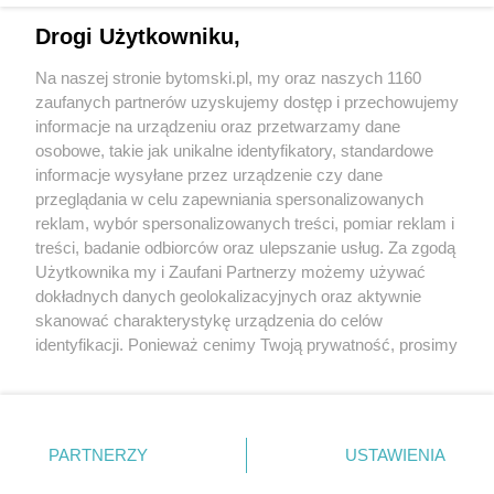
Drogi Użytkowniku,
Na naszej stronie bytomski.pl, my oraz naszych 1160
Wydawca mediów
lokalnych
zaufanych partnerów uzyskujemy dostęp i przechowujemy
informacje na urządzeniu oraz przetwarzamy dane
osobowe, takie jak unikalne identyfikatory, standardowe
informacje wysyłane przez urządzenie czy dane
przeglądania w celu zapewniania spersonalizowanych
reklam, wybór spersonalizowanych treści, pomiar reklam i
Nie zapomnij
treści, badanie odbiorców oraz ulepszanie usług. Za zgodą
zapoznać się z:
polityką prywatności
regulamin korzystania z portali
Użytkownika my i Zaufani Partnerzy możemy używać
Twoje
miasto
Skontaktuj się
z nami
dokładnych danych geolokalizacyjnych oraz aktywnie
Piekary Śląskie
Kontakt
skanować charakterystykę urządzenia do celów
Chorzów
Wydawca
identyfikacji. Ponieważ cenimy Twoją prywatność, prosimy
Tarnowskie Góry
Pogoda
Ruda Śląska
Noclegi
o zgodę na korzystanie z tych technologii poprzez
Świętochłowice
Reklama
kliknięcie „Akceptuję”. Zgoda jest dobrowolna i zawsze
Tychy
Redakcja
możesz ją zmienić/wycofać klikając przycisk ustawień
Bytom
Katowice
prywatności znajdujący się w lewym dolnym rogu strony
PARTNERZY
USTAWIENIA
Gliwice
. Niektóre rodzaje przetwarzania danych nie wymagają
Zabrze
Zagłębie