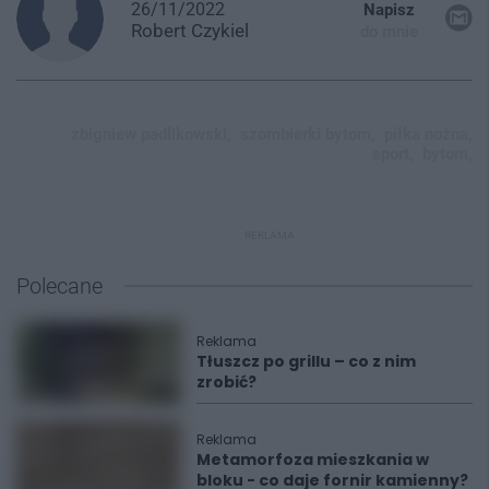
26/11/2022
Napisz
Robert
Czykiel
do mnie
zbigniew padlikowski,
szombierki bytom,
piłka nożna,
sport,
bytom,
REKLAMA
Polecane
Reklama
Tłuszcz po grillu – co z nim
zrobić?
Reklama
Metamorfoza mieszkania w
bloku - co daje fornir kamienny?