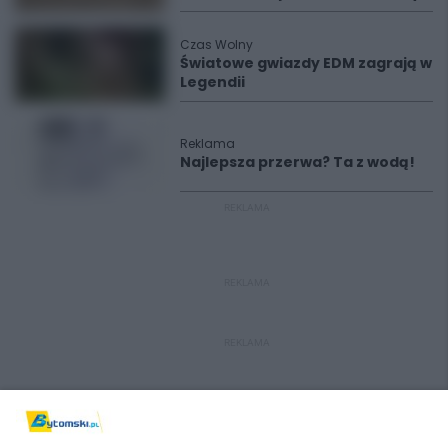
Czas Wolny
Światowe gwiazdy EDM zagrają w
Legendii
Reklama
Najlepsza przerwa? Ta z wodą!
REKLAMA
REKLAMA
REKLAMA