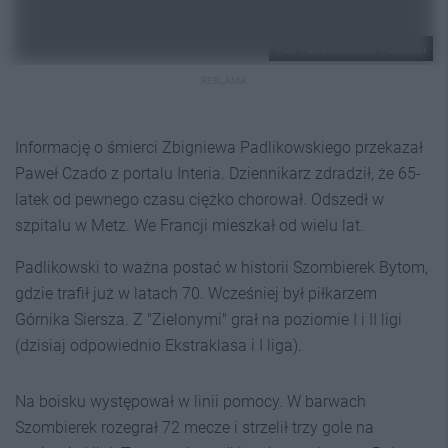
Fot. Facebook/US Forbach
REKLAMA
Informację o śmierci Zbigniewa Padlikowskiego przekazał
Paweł Czado z portalu Interia. Dziennikarz zdradził, że 65-
latek od pewnego czasu ciężko chorował. Odszedł w
szpitalu w Metz. We Francji mieszkał od wielu lat.
Padlikowski to ważna postać w historii Szombierek Bytom,
gdzie trafił już w latach 70. Wcześniej był piłkarzem
Górnika Siersza. Z "Zielonymi" grał na poziomie I i II ligi
(dzisiaj odpowiednio Ekstraklasa i I liga).
Na boisku występował w linii pomocy. W barwach
Szombierek rozegrał 72 mecze i strzelił trzy gole na