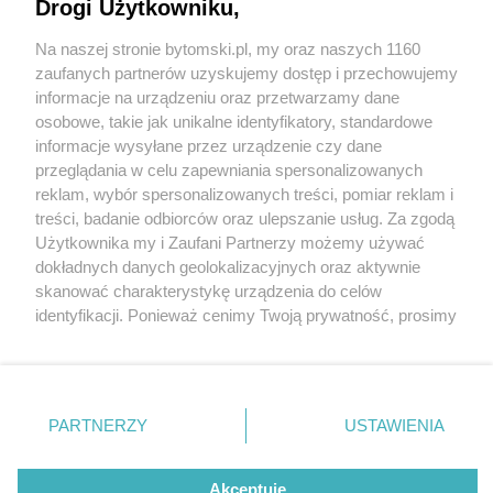
Drogi Użytkowniku,
Na naszej stronie bytomski.pl, my oraz naszych 1160
Wydawca mediów
lokalnych
zaufanych partnerów uzyskujemy dostęp i przechowujemy
informacje na urządzeniu oraz przetwarzamy dane
osobowe, takie jak unikalne identyfikatory, standardowe
informacje wysyłane przez urządzenie czy dane
przeglądania w celu zapewniania spersonalizowanych
3 / 0
reklam, wybór spersonalizowanych treści, pomiar reklam i
Nie zapomnij
treści, badanie odbiorców oraz ulepszanie usług. Za zgodą
zapoznać się z:
polityką prywatności
regulamin korzystania z portali
Użytkownika my i Zaufani Partnerzy możemy używać
Twoje
miasto
Skontakuj się
z nami
dokładnych danych geolokalizacyjnych oraz aktywnie
Piekary Śląskie
Kontakt
skanować charakterystykę urządzenia do celów
Chorzów
Wydawca
identyfikacji. Ponieważ cenimy Twoją prywatność, prosimy
Tarnowskie Góry
Pogoda
Ruda Śląska
Noclegi
o zgodę na korzystanie z tych technologii poprzez
Świętochłowice
Reklama
kliknięcie „Akceptuję”. Zgoda jest dobrowolna i zawsze
Tychy
Redakcja
możesz ją zmienić/wycofać klikając przycisk ustawień
Bytom
Katowice
prywatności znajdujący się w lewym dolnym rogu strony
REKLAMA
PARTNERZY
USTAWIENIA
Gliwice
. Niektóre rodzaje przetwarzania danych nie wymagają
Zabrze
Zagłębie
zgody użytkownika, ale masz prawo sprzeciwić się
takiemu przetwarzaniu. Preferencje będą miały
Akceptuję