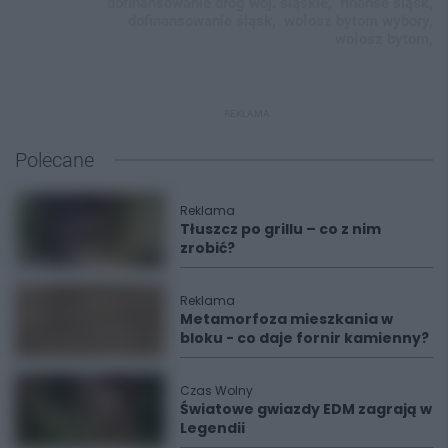
dofinansowanie dróg woj. śląskie,
finanse śląsk,
dofinansowanie śląsk,
wołosz bytom wybory,
wołosz bytom,
REKLAMA
Polecane
Reklama
Tłuszcz po grillu – co z nim
zrobić?
Reklama
Metamorfoza mieszkania w
bloku - co daje fornir kamienny?
Czas Wolny
Światowe gwiazdy EDM zagrają w
Legendii