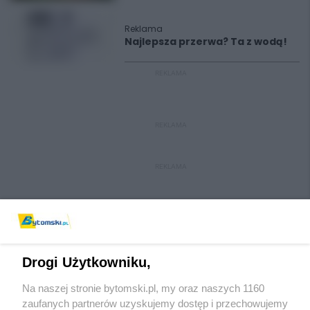
Reklama
Najlepsza przerwa? Ta z wodą!
REKLAMA
REKLAMA
REKLAMA
Drogi Użytkowniku,
Na naszej stronie bytomski.pl, my oraz naszych 1160
Wydawca mediów
lokalnych
zaufanych partnerów uzyskujemy dostęp i przechowujemy