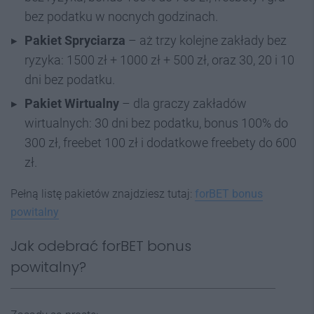
bez podatku w nocnych godzinach.
Pakiet Spryciarza
– aż trzy kolejne zakłady bez
ryzyka: 1500 zł + 1000 zł + 500 zł, oraz 30, 20 i 10
dni bez podatku.
Pakiet Wirtualny
– dla graczy zakładów
wirtualnych: 30 dni bez podatku, bonus 100% do
300 zł, freebet 100 zł i dodatkowe freebety do 600
zł.
Pełną listę pakietów znajdziesz tutaj:
forBET bonus
powitalny
Jak odebrać forBET bonus
powitalny?