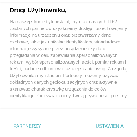
Drogi Użytkowniku,
Na naszej stronie bytomski.pl, my oraz naszych 1162
Wydawca mediów
lokalnych
zaufanych partnerów uzyskujemy dostęp i przechowujemy
informacje na urządzeniu oraz przetwarzamy dane
osobowe, takie jak unikalne identyfikatory, standardowe
informacje wysyłane przez urządzenie czy dane
przeglądania w celu zapewniania spersonalizowanych
reklam, wybór spersonalizowanych treści, pomiar reklam i
Nie zapomnij
treści, badanie odbiorców oraz ulepszanie usług. Za zgodą
zapoznać się z:
polityką prywatności
regulamin korzystania z portali
Użytkownika my i Zaufani Partnerzy możemy używać
Twoje
miasto
Skontaktuj się
z nami
dokładnych danych geolokalizacyjnych oraz aktywnie
Piekary Śląskie
Kontakt
skanować charakterystykę urządzenia do celów
Chorzów
Wydawca
identyfikacji. Ponieważ cenimy Twoją prywatność, prosimy
Tarnowskie Góry
Pogoda
Ruda Śląska
Noclegi
o zgodę na korzystanie z tych technologii poprzez
Świętochłowice
Reklama
kliknięcie „Akceptuję”. Zgoda jest dobrowolna i zawsze
Tychy
Redakcja
możesz ją zmienić/wycofać klikając przycisk ustawień
Bytom
Katowice
prywatności znajdujący się w lewym dolnym rogu strony
PARTNERZY
USTAWIENIA
Gliwice
. Niektóre rodzaje przetwarzania danych nie wymagają
Zabrze
Zagłębie
zgody użytkownika, ale masz prawo sprzeciwić się