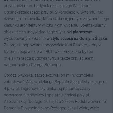
przychodzi m.in. budynek dzisiejszego IV Liceum
Ogólnokształcącego przy pl. Sikorskiego w Bytomiu. Nic
dziwnego. To perełka, która stała się jednym z symboli tego
kierunku architektury w lokalnym wydaniu. Spektakularny
obiekt, pełen indywidualnego stylu, był
pierwszym
,
wybudowanym właśnie
w stylu secesji na Górnym Śląsku
.
Za projekt odpowiadał oczywiście Karl Brugger, który w
Bytomiu pojawił się w 1901 roku. Przez lata był on
miejskim radcą budowlanym, a także przyjacielem
nadburmistrza Georga Brüninga.
Oprócz
Sikorak
a, zaprojektował on m.in. kompleks
zabudowań Wojewódzkiego Szpitala Specjalistycznego nr
4 przy al. Legionów, czy unikalną na tamte czasy
oczyszczalnię ścieków i spalarnię śmieci przy ul.
Zabrzańskiej. Do tego dzisiejsza Szkoła Podstawowa nr 5,
Poradnia Psychologiczno-Pedagogiczna i wiele, wiele