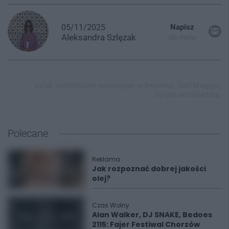
05/11/2025
Napisz
Aleksandra
Szlęzak
do mnie
szlak architektury secesyjnej w bytomiu,
karl brugger,
bytom architektura,
Polecane
Reklama
Jak rozpoznać dobrej jakości
olej?
Czas Wolny
Alan Walker, DJ SNAKE, Bedoes
2115: Fajer Festiwal Chorzów