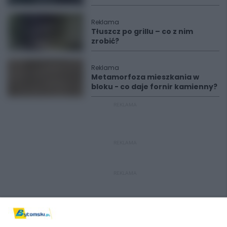
Reklama
Tłuszcz po grillu – co z nim
zrobić?
Reklama
Metamorfoza mieszkania w
bloku - co daje fornir kamienny?
REKLAMA
REKLAMA
REKLAMA