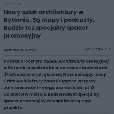
informacje
Nowy szlak architektury w
Bytomiu. Są mapy i podcasty.
Będzie też specjalny spacer
promocyjny
Aleksandra Szlęzak
05/11/2025 - 12:49
Po zeszłorocznym
Szlaku Architektury Secesyjnej
,
w Bytomiu powstała kolejna trasa z budynkami
Śródmieścia
w roli głównej. Przemierzając nowy
Szlak Architektury Karla Bruggera
, wszyscy
zainteresowani - mogą poznać bliżej aż 12
obiektów w mieście. Będzie nawet specjalny
spacer promocyjny ze współtwórcą tego
projektu.