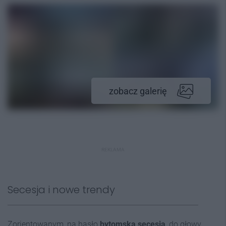
zobacz galerię
REKLAMA
Secesja i nowe trendy
Zorientowanym, na hasło
bytomska secesja
, do głowy