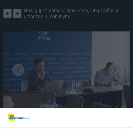
REKLAMA
Nawiguj za pomocą klawiatury, lub gestów na
urządzeniu mobilnym.
fot: Hubert Klimek
Odbudowa połączeń kolejowych z Bytomia do