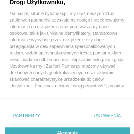
Rudy Śląskiej i Zabrza. Twa opracowanie
Drogi Użytkowniku,
dokumentacji. Pociągiem pojedziemy za 5 lat
Na naszej stronie bytomski.pl, my oraz naszych 1162
Wydawca mediów
lokalnych
zaufanych partnerów uzyskujemy dostęp i przechowujemy
1 / 8
informacje na urządzeniu oraz przetwarzamy dane
Odbudowa polaczen bytom
osobowe, takie jak unikalne identyfikatory, standardowe
informacje wysyłane przez urządzenie czy dane
zabrze i ruda slaska 5
przeglądania w celu zapewniania spersonalizowanych
reklam, wybór spersonalizowanych treści, pomiar reklam i
Nie zapomnij
treści, badanie odbiorców oraz ulepszanie usług. Za zgodą
zapoznać się z:
polityką prywatności
regulamin korzystania z portali
Odbudowa połączeń kolejowych z Bytomia do Rudy
Użytkownika my i Zaufani Partnerzy możemy używać
Twoje
miasto
Skontakuj się
z nami
dokładnych danych geolokalizacyjnych oraz aktywnie
Śląskiej i Zabrza potrwa kilka lat. Ruszyły prace nad
Piekary Śląskie
Kontakt
skanować charakterystykę urządzenia do celów
Chorzów
Wydawca
opracowaniem dokumentacji projektowej. W
identyfikacji. Ponieważ cenimy Twoją prywatność, prosimy
Tarnowskie Góry
Pogoda
Ruda Śląska
Noclegi
poniedziałek 11 marca 2024 r. przedstawiciele władz
o zgodę na korzystanie z tych technologii poprzez
Świętochłowice
Reklama
kliknięcie „Akceptuję”. Zgoda jest dobrowolna i zawsze
miasta, PKP PLK i wykonawcy projektu omówili zakres
Tychy
Redakcja
możesz ją zmienić/wycofać klikając przycisk ustawień
Bytom
prac i wyzwania związane z inwestycją.
Katowice
prywatności znajdujący się w lewym dolnym rogu strony
PARTNERZY
USTAWIENIA
Gliwice
. Niektóre rodzaje przetwarzania danych nie wymagają
Zabrze
Zagłębie
zgody użytkownika, ale masz prawo sprzeciwić się
REKLAMA
takiemu przetwarzaniu. Preferencje będą miały
Akceptuję