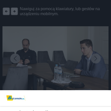
REKLAMA
Nawiguj za pomocą klawiatury, lub gestów na
urządzeniu mobilnym.
fot: Hubert Klimek
Odbudowa połączeń kolejowych z Bytomia do