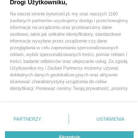
Rudy Śląskiej i Zabrza. Twa opracowanie
Drogi Użytkowniku,
dokumentacji. Pociągiem pojedziemy za 5 lat
Na naszej stronie bytomski.pl, my oraz naszych 1160
Wydawca mediów
lokalnych
zaufanych partnerów uzyskujemy dostęp i przechowujemy
4 / 8
informacje na urządzeniu oraz przetwarzamy dane
Odbudowa polaczen bytom
osobowe, takie jak unikalne identyfikatory, standardowe
informacje wysyłane przez urządzenie czy dane
zabrze i ruda slaska 4
przeglądania w celu zapewniania spersonalizowanych
reklam, wybór spersonalizowanych treści, pomiar reklam i
Nie zapomnij
treści, badanie odbiorców oraz ulepszanie usług. Za zgodą
zapoznać się z:
polityką prywatności
regulamin korzystania z portali
Odbudowa połączeń kolejowych z Bytomia do Rudy
Użytkownika my i Zaufani Partnerzy możemy używać
Twoje
miasto
Skontakuj się
z nami
dokładnych danych geolokalizacyjnych oraz aktywnie
Śląskiej i Zabrza potrwa kilka lat. Ruszyły prace nad
Piekary Śląskie
Kontakt
skanować charakterystykę urządzenia do celów
Chorzów
Wydawca
opracowaniem dokumentacji projektowej. W
identyfikacji. Ponieważ cenimy Twoją prywatność, prosimy
Tarnowskie Góry
Pogoda
Ruda Śląska
Noclegi
poniedziałek 11 marca 2024 r. przedstawiciele władz
o zgodę na korzystanie z tych technologii poprzez
Świętochłowice
Reklama
kliknięcie „Akceptuję”. Zgoda jest dobrowolna i zawsze
miasta, PKP PLK i wykonawcy projektu omówili zakres
Tychy
Redakcja
możesz ją zmienić/wycofać klikając przycisk ustawień
Bytom
prac i wyzwania związane z inwestycją.
Katowice
prywatności znajdujący się w lewym dolnym rogu strony
PARTNERZY
USTAWIENIA
Gliwice
. Niektóre rodzaje przetwarzania danych nie wymagają
Zabrze
Zagłębie
zgody użytkownika, ale masz prawo sprzeciwić się
REKLAMA
takiemu przetwarzaniu. Preferencje będą miały
Akceptuję