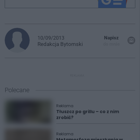
10/09/2013
Napisz
Redakcja
Bytomski
do mnie
REKLAMA
Polecane
Reklama
Tłuszcz po grillu – co z nim
zrobić?
Reklama
Metamorfoza mieszkania w