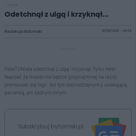
opinie
Odetchnął z ulgą i krzyknął...
Redakcja Bytomski
10/09/2013 - 09:54
REKLAMA
FelieTONista odetchnął z ulgą i krzyknął: Tylko herb!
Napisał, że miasto nie będzie (przynajmniej na razie)
promowało się logo. Ani tym beznadziejnym z uciekającą
panienką, ani żadnym innym.
Subskrybuj bytomski.pl