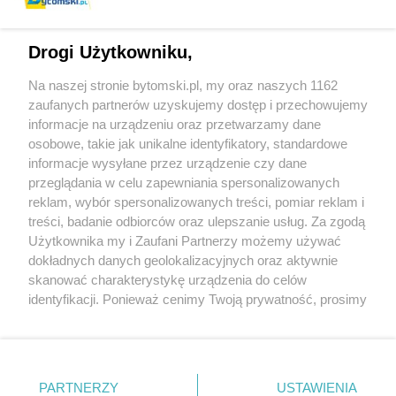
Drogi Użytkowniku,
Na naszej stronie bytomski.pl, my oraz naszych 1162
Wydawca mediów
lokalnych
zaufanych partnerów uzyskujemy dostęp i przechowujemy
informacje na urządzeniu oraz przetwarzamy dane
osobowe, takie jak unikalne identyfikatory, standardowe
informacje wysyłane przez urządzenie czy dane
przeglądania w celu zapewniania spersonalizowanych
reklam, wybór spersonalizowanych treści, pomiar reklam i
Nie zapomnij
treści, badanie odbiorców oraz ulepszanie usług. Za zgodą
zapoznać się z:
polityką prywatności
regulamin korzystania z portali
Użytkownika my i Zaufani Partnerzy możemy używać
Twoje
miasto
Skontaktuj się
z nami
dokładnych danych geolokalizacyjnych oraz aktywnie
Piekary Śląskie
Kontakt
skanować charakterystykę urządzenia do celów
Chorzów
Wydawca
identyfikacji. Ponieważ cenimy Twoją prywatność, prosimy
Tarnowskie Góry
Pogoda
Ruda Śląska
Noclegi
o zgodę na korzystanie z tych technologii poprzez
Świętochłowice
Reklama
kliknięcie „Akceptuję”. Zgoda jest dobrowolna i zawsze
Tychy
Redakcja
możesz ją zmienić/wycofać klikając przycisk ustawień
Bytom
Katowice
prywatności znajdujący się w lewym dolnym rogu strony
PARTNERZY
USTAWIENIA
Gliwice