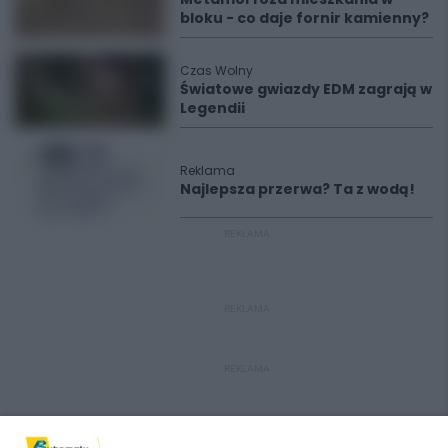
bloku - co daje fornir kamienny?
Czas Wolny
Światowe gwiazdy EDM zagrają w
Legendii
Reklama
Najlepsza przerwa? Ta z wodą!
REKLAMA
REKLAMA
REKLAMA