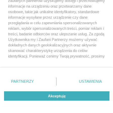
zaufanych partnerów uzyskujemy dostęp i przechowujemy
dwa tygodnie – muzyka, sport i apres-ski w
Katowice
informacje na urządzeniu oraz przetwarzamy dane
najlepszym wydaniu!
Gliwice
Zabrze
osobowe, takie jak unikalne identyfikatory, standardowe
Zagłębie
informacje wysyłane przez urządzenie czy dane
przeglądania w celu zapewniania spersonalizowanych
reklam, wybór spersonalizowanych treści, pomiar reklam i
1 / 9
treści, badanie odbiorców oraz ulepszanie usług. Za zgodą
Użytkownika my i Zaufani Partnerzy możemy używać
Snowfest Dominika
dokładnych danych geolokalizacyjnych oraz aktywnie
skanować charakterystykę urządzenia do celów
Scheibinger 2195
identyfikacji. Ponieważ cenimy Twoją prywatność, prosimy
o zgodę na korzystanie z tych technologii poprzez
kliknięcie „Akceptuję”. Zgoda jest dobrowolna i zawsze
możesz ją zmienić/wycofać klikając przycisk ustawień
prywatności znajdujący się w lewym dolnym rogu strony
REKLAMA
PARTNERZY
USTAWIENIA
. Niektóre rodzaje przetwarzania danych nie wymagają
zgody użytkownika, ale masz prawo sprzeciwić się
takiemu przetwarzaniu. Preferencje będą miały
Akceptuję
zastosowania tylko na tej witrynie.
Zapoznaj się z poniższymi informacjami, abyś mógł