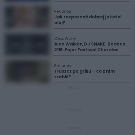
Reklama
Jak rozpoznać dobrej jakości
olej?
Czas Wolny
Alan Walker, DJ SNAKE, Bedoes
2115: Fajer Festiwal Chorzów
Reklama
Tłuszcz po grillu – co z nim
zrobić?
REKLAMA
REKLAMA
REKLAMA