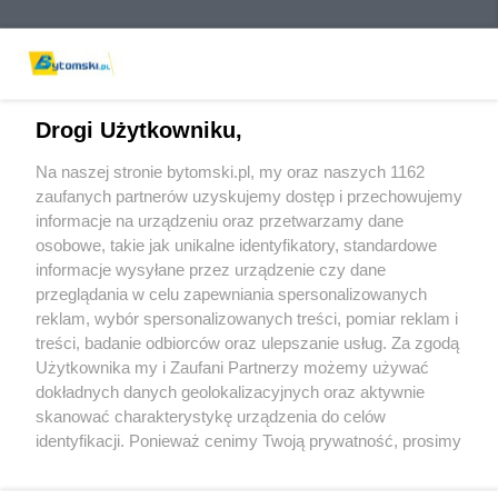
Drogi Użytkowniku,
Na naszej stronie bytomski.pl, my oraz naszych 1162
Wydawca mediów
lokalnych
zaufanych partnerów uzyskujemy dostęp i przechowujemy
informacje na urządzeniu oraz przetwarzamy dane
osobowe, takie jak unikalne identyfikatory, standardowe
informacje wysyłane przez urządzenie czy dane
przeglądania w celu zapewniania spersonalizowanych
reklam, wybór spersonalizowanych treści, pomiar reklam i
Nie zapomnij
treści, badanie odbiorców oraz ulepszanie usług. Za zgodą
zapoznać się z:
polityką prywatności
regulamin korzystania z portali
Użytkownika my i Zaufani Partnerzy możemy używać
Twoje
miasto
Skontaktuj się
z nami
dokładnych danych geolokalizacyjnych oraz aktywnie
Piekary Śląskie
Kontakt
skanować charakterystykę urządzenia do celów
Chorzów
Wydawca
identyfikacji. Ponieważ cenimy Twoją prywatność, prosimy
Tarnowskie Góry
Pogoda
Ruda Śląska
Noclegi
o zgodę na korzystanie z tych technologii poprzez
Świętochłowice
Reklama
kliknięcie „Akceptuję”. Zgoda jest dobrowolna i zawsze
Tychy
Redakcja