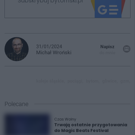
Subskrybuj bytomski.pl
31/01/2024
Napisz
Michał
Wroński
do mnie
koleje śląskie,
pociągi,
bytom,
gliwice,
gzm,
Polecane
Czas Wolny
Trwają ostatnie przygotowania
do Magic Beats Festival