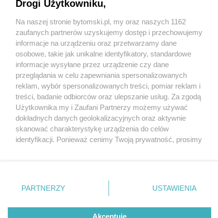
Drogi Użytkowniku,
Na naszej stronie bytomski.pl, my oraz naszych 1162
Wydawca mediów
lokalnych
zaufanych partnerów uzyskujemy dostęp i przechowujemy
informacje na urządzeniu oraz przetwarzamy dane
osobowe, takie jak unikalne identyfikatory, standardowe
informacje wysyłane przez urządzenie czy dane
przeglądania w celu zapewniania spersonalizowanych
5 / 0
reklam, wybór spersonalizowanych treści, pomiar reklam i
Nie zapomnij
treści, badanie odbiorców oraz ulepszanie usług. Za zgodą
zapoznać się z:
polityką prywatności
regulamin korzystania z portali
Użytkownika my i Zaufani Partnerzy możemy używać
Twoje
miasto
Skontakuj się
z nami
dokładnych danych geolokalizacyjnych oraz aktywnie
Piekary Śląskie
Kontakt
skanować charakterystykę urządzenia do celów
Chorzów
Wydawca
identyfikacji. Ponieważ cenimy Twoją prywatność, prosimy
Tarnowskie Góry
Pogoda
Ruda Śląska
Noclegi
o zgodę na korzystanie z tych technologii poprzez
Świętochłowice
Reklama
kliknięcie „Akceptuję”. Zgoda jest dobrowolna i zawsze
Tychy
Redakcja
możesz ją zmienić/wycofać klikając przycisk ustawień
Bytom
Katowice
prywatności znajdujący się w lewym dolnym rogu strony
REKLAMA
PARTNERZY
USTAWIENIA
Gliwice
. Niektóre rodzaje przetwarzania danych nie wymagają
Zabrze
Zagłębie
zgody użytkownika, ale masz prawo sprzeciwić się
takiemu przetwarzaniu. Preferencje będą miały
Akceptuję