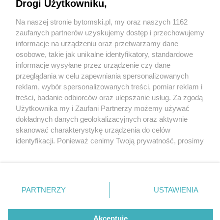
Drogi Użytkowniku,
Na naszej stronie bytomski.pl, my oraz naszych 1162
Wydawca mediów
lokalnych
zaufanych partnerów uzyskujemy dostęp i przechowujemy
informacje na urządzeniu oraz przetwarzamy dane
osobowe, takie jak unikalne identyfikatory, standardowe
informacje wysyłane przez urządzenie czy dane
przeglądania w celu zapewniania spersonalizowanych
3 / 0
reklam, wybór spersonalizowanych treści, pomiar reklam i
Nie zapomnij
treści, badanie odbiorców oraz ulepszanie usług. Za zgodą
zapoznać się z:
polityką prywatności
regulamin korzystania z portali
Użytkownika my i Zaufani Partnerzy możemy używać
Twoje
miasto
Skontakuj się
z nami
dokładnych danych geolokalizacyjnych oraz aktywnie
Piekary Śląskie
Kontakt
skanować charakterystykę urządzenia do celów
Chorzów
Wydawca
identyfikacji. Ponieważ cenimy Twoją prywatność, prosimy
Tarnowskie Góry
Pogoda
Ruda Śląska
Noclegi
o zgodę na korzystanie z tych technologii poprzez
Świętochłowice
Reklama
kliknięcie „Akceptuję”. Zgoda jest dobrowolna i zawsze
Tychy
Redakcja
możesz ją zmienić/wycofać klikając przycisk ustawień
Bytom
Katowice
prywatności znajdujący się w lewym dolnym rogu strony
REKLAMA
PARTNERZY
USTAWIENIA
Gliwice
. Niektóre rodzaje przetwarzania danych nie wymagają
Zabrze
Zagłębie
zgody użytkownika, ale masz prawo sprzeciwić się
takiemu przetwarzaniu. Preferencje będą miały
Akceptuję