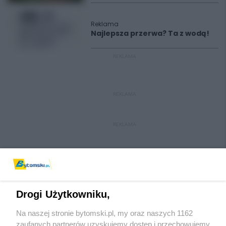
Reklama
Najlepsza przerwa? Ta z wodą!
REKLAMA
REKLAMA
REKLAMA
Drogi Użytkowniku,
Na naszej stronie bytomski.pl, my oraz naszych 1162
Wydawca mediów
lokalnych
zaufanych partnerów uzyskujemy dostęp i przechowujemy