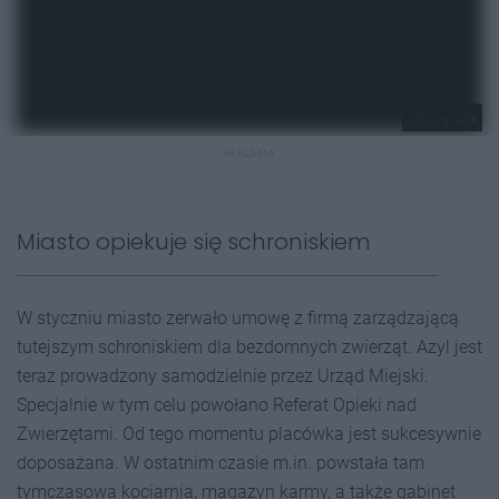
UM Bytom
REKLAMA
Miasto opiekuje się schroniskiem
W styczniu miasto zerwało umowę z firmą zarządzającą
tutejszym schroniskiem dla bezdomnych zwierząt. Azyl jest
teraz prowadzony samodzielnie przez Urząd Miejski.
Specjalnie w tym celu powołano Referat Opieki nad
Zwierzętami. Od tego momentu placówka jest sukcesywnie
doposażana. W ostatnim czasie m.in. powstała tam
tymczasowa kociarnia, magazyn karmy, a także gabinet