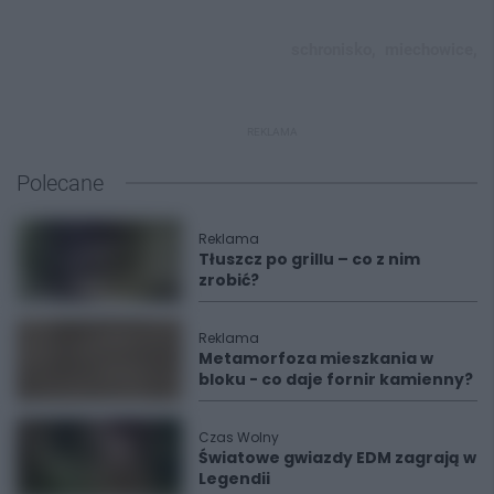
schronisko,
miechowice,
REKLAMA
Polecane
Reklama
Tłuszcz po grillu – co z nim
zrobić?
Reklama
Metamorfoza mieszkania w
bloku - co daje fornir kamienny?
Czas Wolny
Światowe gwiazdy EDM zagrają w
Legendii