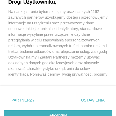
Drogi Użytkowniku,
Na naszej stronie bytomski.pl, my oraz naszych 1162
Wydawca mediów
lokalnych
zaufanych partnerów uzyskujemy dostęp i przechowujemy
informacje na urządzeniu oraz przetwarzamy dane
osobowe, takie jak unikalne identyfikatory, standardowe
informacje wysyłane przez urządzenie czy dane
przeglądania w celu zapewniania spersonalizowanych
3 / 0
reklam, wybór spersonalizowanych treści, pomiar reklam i
Nie zapomnij
treści, badanie odbiorców oraz ulepszanie usług. Za zgodą
zapoznać się z:
polityką prywatności
regulamin korzystania z portali
Użytkownika my i Zaufani Partnerzy możemy używać
Twoje
miasto
Skontakuj się
z nami
dokładnych danych geolokalizacyjnych oraz aktywnie
Piekary Śląskie
Kontakt
skanować charakterystykę urządzenia do celów
Chorzów
Wydawca
identyfikacji. Ponieważ cenimy Twoją prywatność, prosimy
Tarnowskie Góry
Pogoda
Ruda Śląska
Noclegi
o zgodę na korzystanie z tych technologii poprzez
Świętochłowice
Reklama
kliknięcie „Akceptuję”. Zgoda jest dobrowolna i zawsze
Tychy
Redakcja
możesz ją zmienić/wycofać klikając przycisk ustawień
Bytom
Katowice
prywatności znajdujący się w lewym dolnym rogu strony
REKLAMA
PARTNERZY
USTAWIENIA
Gliwice
. Niektóre rodzaje przetwarzania danych nie wymagają
Zabrze
Zagłębie
zgody użytkownika, ale masz prawo sprzeciwić się
takiemu przetwarzaniu. Preferencje będą miały
Akceptuję