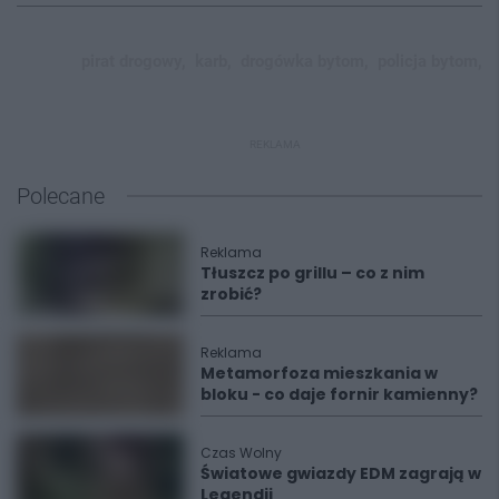
pirat drogowy,
karb,
drogówka bytom,
policja bytom,
REKLAMA
Polecane
Reklama
Tłuszcz po grillu – co z nim
zrobić?
Reklama
Metamorfoza mieszkania w
bloku - co daje fornir kamienny?
Czas Wolny
Światowe gwiazdy EDM zagrają w
Legendii