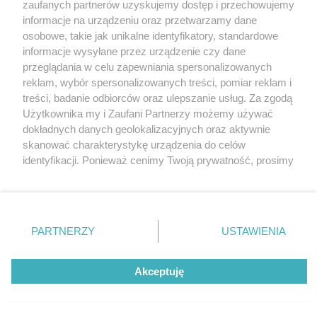
zaufanych partnerów uzyskujemy dostęp i przechowujemy
informacje na urządzeniu oraz przetwarzamy dane
osobowe, takie jak unikalne identyfikatory, standardowe
informacje wysyłane przez urządzenie czy dane
przeglądania w celu zapewniania spersonalizowanych
reklam, wybór spersonalizowanych treści, pomiar reklam i
Nie zapomnij
treści, badanie odbiorców oraz ulepszanie usług. Za zgodą
zapoznać się z:
polityką prywatności
regulamin korzystania z portali
Użytkownika my i Zaufani Partnerzy możemy używać
Twoje
miasto
Skontaktuj się
z nami
dokładnych danych geolokalizacyjnych oraz aktywnie
Piekary Śląskie
Kontakt
skanować charakterystykę urządzenia do celów
Chorzów
Wydawca
identyfikacji. Ponieważ cenimy Twoją prywatność, prosimy
Tarnowskie Góry
Pogoda
Ruda Śląska
Noclegi
o zgodę na korzystanie z tych technologii poprzez
Świętochłowice
Reklama
kliknięcie „Akceptuję”. Zgoda jest dobrowolna i zawsze
Tychy
Redakcja
możesz ją zmienić/wycofać klikając przycisk ustawień
Bytom
Katowice
prywatności znajdujący się w lewym dolnym rogu strony
PARTNERZY
USTAWIENIA
Gliwice
. Niektóre rodzaje przetwarzania danych nie wymagają
Zabrze
Zagłębie
zgody użytkownika, ale masz prawo sprzeciwić się
Akceptuję
takiemu przetwarzaniu. Preferencje będą miały
zastosowania tylko na tej witrynie.
Zapoznaj się z poniższymi informacjami, abyś mógł