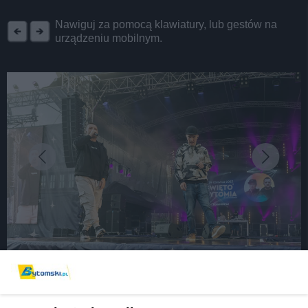
REKLAMA
Nawiguj za pomocą klawiatury, lub gestów na
urządzeniu mobilnym.
fot: UM w Bytomiu
Święto Bytomia 2023 za nami. Wisienką na torcie