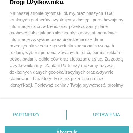
był występ Agnieszki Chylińskiej
Drogi Użytkowniku,
Na naszej stronie bytomski.pl, my oraz naszych 1160
7 / 16
Wydawca mediów
lokalnych
zaufanych partnerów uzyskujemy dostęp i przechowujemy
Święto Bytomia 2023
informacje na urządzeniu oraz przetwarzamy dane
osobowe, takie jak unikalne identyfikatory, standardowe
Pokahontaz
informacje wysyłane przez urządzenie czy dane
przeglądania w celu zapewniania spersonalizowanych
reklam, wybór spersonalizowanych treści, pomiar reklam i
24 czerwca miasto Bytom obchodziło swoje święto. Z
Nie zapomnij
treści, badanie odbiorców oraz ulepszanie usług. Za zgodą
zapoznać się z:
polityką prywatności
regulamin korzystania z portali
Użytkownika my i Zaufani Partnerzy możemy używać
tej okazji na placu Sobieskiego przed publicznością
Twoje
miasto
Skontakuj się
z nami
dokładnych danych geolokalizacyjnych oraz aktywnie
wystąpiły gwiazdy wybrane przez samych bytomian
Piekary Śląskie
Kontakt
skanować charakterystykę urządzenia do celów
Chorzów
Wydawca
oraz laureaci przeglądu Bytom Live Music. W
identyfikacji. Ponieważ cenimy Twoją prywatność, prosimy
Tarnowskie Góry
Pogoda
Ruda Śląska
Noclegi
o zgodę na korzystanie z tych technologii poprzez
jednodniowym wydarzeniu udział wzięło co najmniej
Świętochłowice
Reklama
kliknięcie „Akceptuję”. Zgoda jest dobrowolna i zawsze
Tychy
Redakcja
kilka tysięcy osób.
możesz ją zmienić/wycofać klikając przycisk ustawień
Bytom
Katowice
prywatności znajdujący się w lewym dolnym rogu strony
PARTNERZY
USTAWIENIA
Gliwice
. Niektóre rodzaje przetwarzania danych nie wymagają
Zabrze
Zagłębie
REKLAMA
zgody użytkownika, ale masz prawo sprzeciwić się
takiemu przetwarzaniu. Preferencje będą miały
Akceptuję