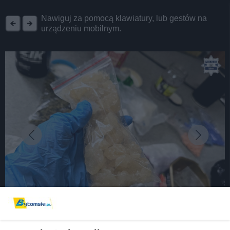
REKLAMA
Nawiguj za pomocą klawiatury, lub gestów na
urządzeniu mobilnym.
fot: KMP Bytom