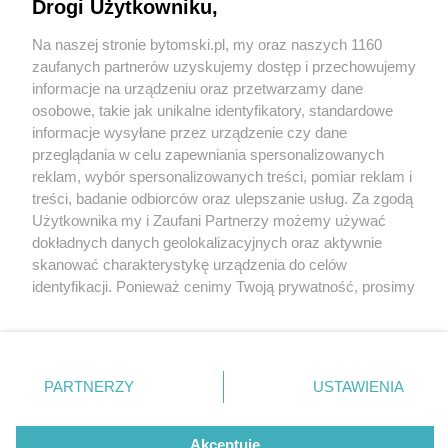
Drogi Użytkowniku,
Policjanci trafili w dziesiątkę. Odkryli skład
dropsów w Bytomiu
Na naszej stronie bytomski.pl, my oraz naszych 1160
Wydawca mediów
lokalnych
zaufanych partnerów uzyskujemy dostęp i przechowujemy
informacje na urządzeniu oraz przetwarzamy dane
osobowe, takie jak unikalne identyfikatory, standardowe
informacje wysyłane przez urządzenie czy dane
2 / 9
przeglądania w celu zapewniania spersonalizowanych
Narkotyki znalezione w
reklam, wybór spersonalizowanych treści, pomiar reklam i
Nie zapomnij
treści, badanie odbiorców oraz ulepszanie usług. Za zgodą
zapoznać się z:
polityką prywatności
regulamin korzystania z portali
jednym z mieszkań w
Użytkownika my i Zaufani Partnerzy możemy używać
Twoje
miasto
Skontakuj się
z nami
dokładnych danych geolokalizacyjnych oraz aktywnie
Bytomiu
Piekary Śląskie
Kontakt
skanować charakterystykę urządzenia do celów
Chorzów
Wydawca
identyfikacji. Ponieważ cenimy Twoją prywatność, prosimy
Tarnowskie Góry
Pogoda
Ruda Śląska
Noclegi
o zgodę na korzystanie z tych technologii poprzez
Świętochłowice
Reklama
kliknięcie „Akceptuję”. Zgoda jest dobrowolna i zawsze
Tychy
Redakcja
możesz ją zmienić/wycofać klikając przycisk ustawień
Bytom
Katowice
prywatności znajdujący się w lewym dolnym rogu strony
REKLAMA
PARTNERZY
USTAWIENIA
Gliwice
. Niektóre rodzaje przetwarzania danych nie wymagają
Zabrze
Zagłębie
zgody użytkownika, ale masz prawo sprzeciwić się
takiemu przetwarzaniu. Preferencje będą miały
Akceptuję