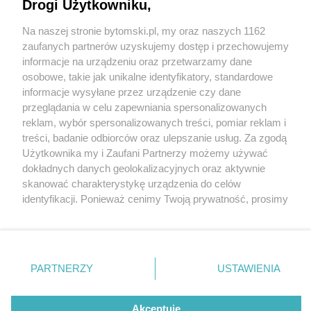
Drogi Użytkowniku,
Na naszej stronie bytomski.pl, my oraz naszych 1162
Wydawca mediów
lokalnych
zaufanych partnerów uzyskujemy dostęp i przechowujemy
informacje na urządzeniu oraz przetwarzamy dane
osobowe, takie jak unikalne identyfikatory, standardowe
informacje wysyłane przez urządzenie czy dane
przeglądania w celu zapewniania spersonalizowanych
5 / 0
reklam, wybór spersonalizowanych treści, pomiar reklam i
Nie zapomnij
treści, badanie odbiorców oraz ulepszanie usług. Za zgodą
zapoznać się z:
polityką prywatności
regulamin korzystania z portali
Użytkownika my i Zaufani Partnerzy możemy używać
Twoje
miasto
Skontakuj się
z nami
dokładnych danych geolokalizacyjnych oraz aktywnie
Piekary Śląskie
Kontakt
skanować charakterystykę urządzenia do celów
Chorzów
Wydawca
identyfikacji. Ponieważ cenimy Twoją prywatność, prosimy
Tarnowskie Góry
Pogoda
Ruda Śląska
Noclegi
o zgodę na korzystanie z tych technologii poprzez
Świętochłowice
Reklama
kliknięcie „Akceptuję”. Zgoda jest dobrowolna i zawsze
Tychy
Redakcja
możesz ją zmienić/wycofać klikając przycisk ustawień
Bytom
Katowice
prywatności znajdujący się w lewym dolnym rogu strony
REKLAMA
PARTNERZY
USTAWIENIA
Gliwice
. Niektóre rodzaje przetwarzania danych nie wymagają
Zabrze
Zagłębie
zgody użytkownika, ale masz prawo sprzeciwić się
takiemu przetwarzaniu. Preferencje będą miały
Akceptuję